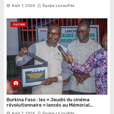
pharaonique auprès des dirigeants
Août 7, 2026
Équipe LeJourPile
étrangers
CULTURE
Burkina Faso : les « Jeudis du cinéma
révolutionnaire » lancés au Mémorial
Thomas Sankara
Août 7, 2026
Équipe LeJourPile