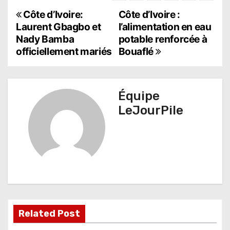
N
Côte d’Ivoire:
Côte d’Ivoire :
Laurent Gbagbo et
l’alimentation en eau
a
Nady Bamba
potable renforcée à
officiellement mariés
Bouaflé
v
i
g
Équipe
LeJourPile
a
t
i
o
n
d
Related Post