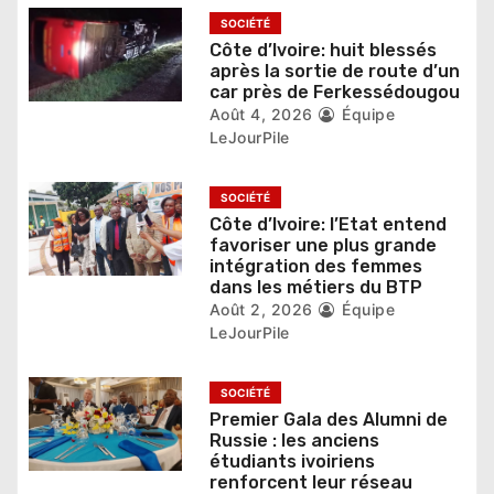
e
SOCIÉTÉ
l
Côte d’Ivoire: huit blessés
après la sortie de route d’un
’
car près de Ferkessédougou
Août 4, 2026
Équipe
a
LeJourPile
r
SOCIÉTÉ
t
Côte d’Ivoire: l’Etat entend
favoriser une plus grande
i
intégration des femmes
dans les métiers du BTP
c
Août 2, 2026
Équipe
l
LeJourPile
e
SOCIÉTÉ
Premier Gala des Alumni de
Russie : les anciens
étudiants ivoiriens
renforcent leur réseau