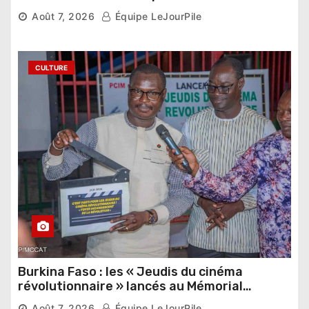
pharaonique auprès des dirigeants
Août 7, 2026
Équipe LeJourPile
étrangers
CULTURE
Burkina Faso : les « Jeudis du cinéma
révolutionnaire » lancés au Mémorial
Thomas Sankara
Août 7, 2026
Équipe LeJourPile