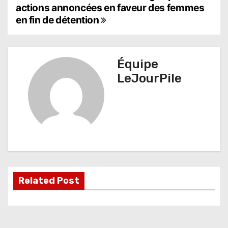
actions annoncées en faveur des femmes
a
en fin de détention
v
i
Équipe
g
LeJourPile
a
t
i
o
n
Related Post
d
e