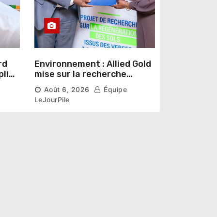
rd
Environnement : Allied Gold
pline
mise sur la recherche
r un
scientifique pour restaurer
Août 6, 2026
Équipe
les sols de ses sites miniers
LeJourPile