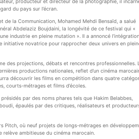
eur, producteur et directeur de la photographie, il incarn
egard du pays sur l’écran.
e et de la Communication, Mohamed Mehdi Bensaïd, a salué
éral Abdelaziz Boujdaini, la longévité de ce festival qui «
 une industrie en pleine mutation ». Il a annoncé l’intégratio
e initiative novatrice pour rapprocher deux univers en plein
me des projections, débats et rencontres professionnelles. 
dernières productions nationales, reflet d’un cinéma marocai
ourra découvrir les films en compétition dans quatre catégo
s, courts-métrages et films d’écoles.
ys présidés par des noms phares tels que Hakim Belabbes,
udi, épaulés par des critiques, réalisateurs et producteur
urs Pitch, où neuf projets de longs-métrages en développe
ne relève ambitieuse du cinéma marocain.