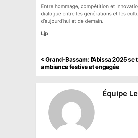
Entre hommage, compétition et innovatio
dialogue entre les générations et les cult
d’aujourd’hui et de demain.
Ljp
N
Grand-Bassam: l’Abissa 2025 se 
ambiance festive et engagée
a
v
Équipe Le
i
g
a
t