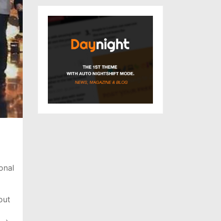
onal
out