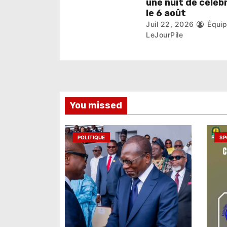
une nuit de céléb
l
le 6 août
Juil 22, 2026
Équi
e
LeJourPile
You missed
POLITIQUE
SP