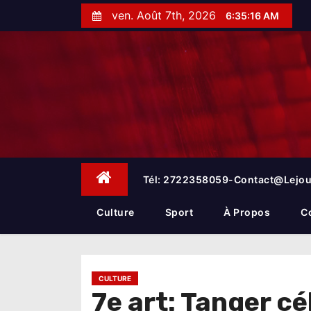
S
ven. Août 7th, 2026
6:35:17 AM
k
i
p
t
o
c
o
n
t
e
Tél: 2722358059-Contact@lejou
n
t
Culture
Sport
À Propos
C
CULTURE
7e art: Tanger c