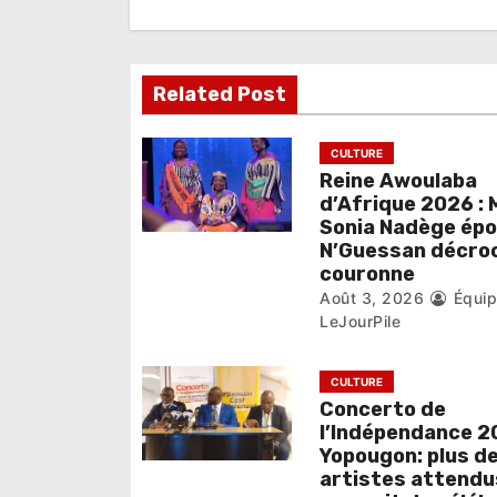
i
o
Related Post
n
d
CULTURE
e
Reine Awoulaba
d’Afrique 2026 : 
l
Sonia Nadège ép
N’Guessan décroc
’
couronne
Août 3, 2026
Équi
a
LeJourPile
r
CULTURE
t
Concerto de
i
l’Indépendance 2
Yopougon: plus d
c
artistes attendu