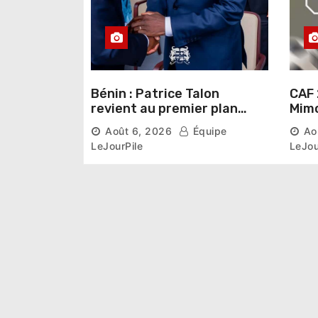
Bénin : Patrice Talon
CAF 
revient au premier plan
Mimo
institutionnel comme
conn
Août 6, 2026
Équipe
Ao
premier président du Sénat
la p
LeJourPile
LeJou