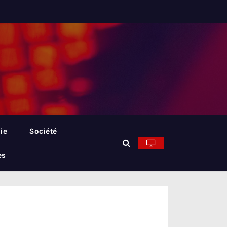
ie
Société
es