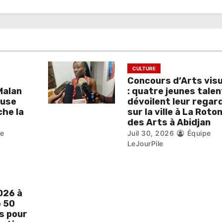
CULTURE
Concours d’Arts vis
Malan
: quatre jeunes tale
ouse
dévoilent leur regar
he la
sur la ville à La Roto
des Arts à Abidjan
pe
Juil 30, 2026
Équipe
LeJourPile
026 à
e 50
s pour