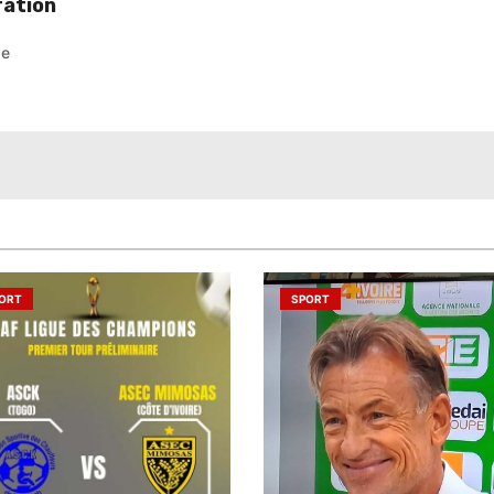
ration
pe
ORT
SPORT