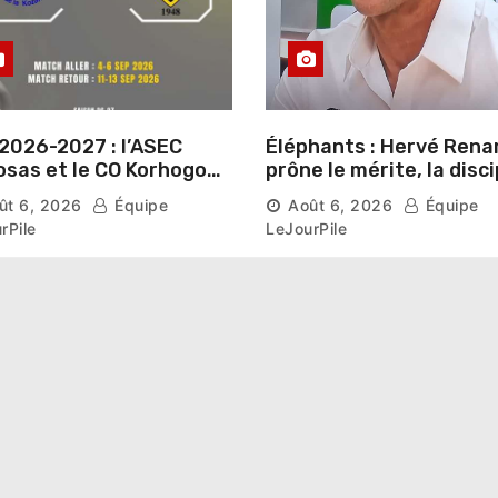
2026-2027 : l’ASEC
Éléphants : Hervé Rena
sas et le CO Korhogo
prône le mérite, la disci
aissent leur route vers
et l’esprit collectif pou
ût 6, 2026
Équipe
Août 6, 2026
Équipe
hase de groupes
nouveau départ
rPile
LeJourPile