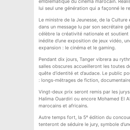
emblématique du cinéma marocain. Réalisat
lui seul une génération qui a façonné le r
Le ministre de la Jeunesse, de la Cultur
dans un message lu par son secrétaire gén
célèbre la créativité nationale et soutient
inédite d’une exposition de jeux vidéo, un
expansion : le cinéma et le gaming.
Pendant dix jours, Tanger vibrera au ryth
salles obscures accueilleront les toutes 
quête d’identité et d’audace. Le public p
: longs-métrages de fiction, documentaire
Vingt-deux prix seront remis par les jur
Halima Ouardiri ou encore Mohamed El Abo
marocains et africains.
Autre temps fort, la 5ᵉ édition du conco
tenteront de séduire le jury, symbole d’u