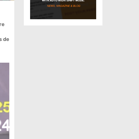
re
s de