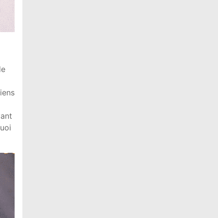
de
ciens
vant
uoi