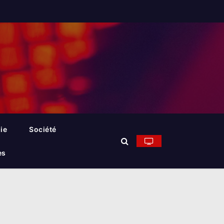
ie
Société
es