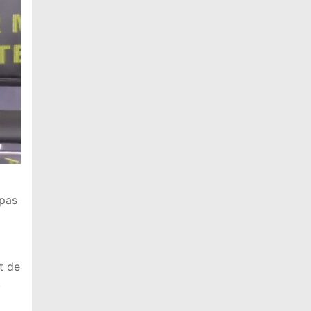
 pas
nt de
,