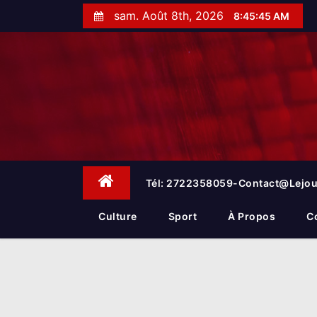
S
sam. Août 8th, 2026
8:45:47 AM
k
i
p
t
o
c
o
n
t
e
Tél: 2722358059-Contact@lejou
n
t
Culture
Sport
À Propos
C