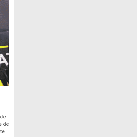
n
x
 de
s de
pte