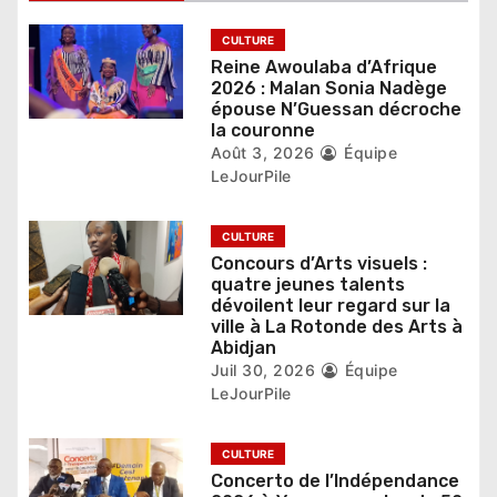
a
CULTURE
Reine Awoulaba d’Afrique
r
2026 : Malan Sonia Nadège
épouse N’Guessan décroche
t
la couronne
Août 3, 2026
Équipe
i
LeJourPile
c
CULTURE
l
Concours d’Arts visuels :
e
quatre jeunes talents
dévoilent leur regard sur la
ville à La Rotonde des Arts à
Abidjan
Juil 30, 2026
Équipe
LeJourPile
CULTURE
Concerto de l’Indépendance