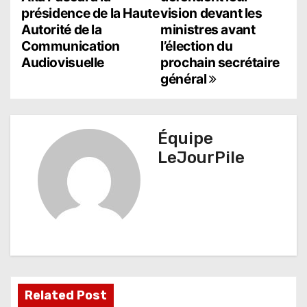
présidence de la Haute
vision devant les
v
Autorité de la
ministres avant
i
Communication
l’élection du
Audiovisuelle
prochain secrétaire
g
général
a
t
Équipe
i
LeJourPile
o
n
d
e
l
Related Post
’