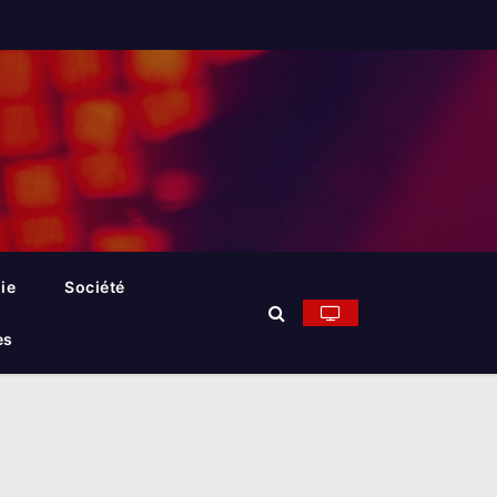
ie
Société
es