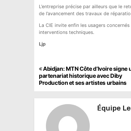
L’entreprise précise par ailleurs que le r
de l’avancement des travaux de réparatio
La CIE invite enfin les usagers concerné
interventions techniques.
Ljp
N
Abidjan: MTN Côte d’Ivoire signe 
partenariat historique avec Diby
a
Production et ses artistes urbains
v
i
Équipe Le
g
a