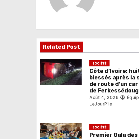
t
i
o
n
Related Post
d
e
SOCIÉTÉ
Côte d’Ivoire: hui
l
blessés après la 
de route d’un car
’
de Ferkessédoug
Août 4, 2026
Équi
a
LeJourPile
r
t
SOCIÉTÉ
i
Premier Gala des