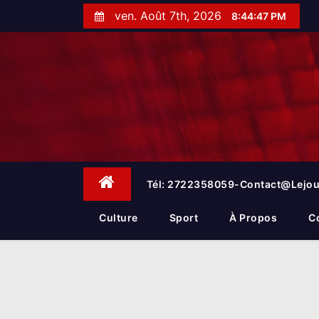
S
ven. Août 7th, 2026
8:44:48 PM
k
i
p
t
o
c
o
n
t
e
Tél: 2722358059-Contact@lejou
n
t
Culture
Sport
À Propos
C