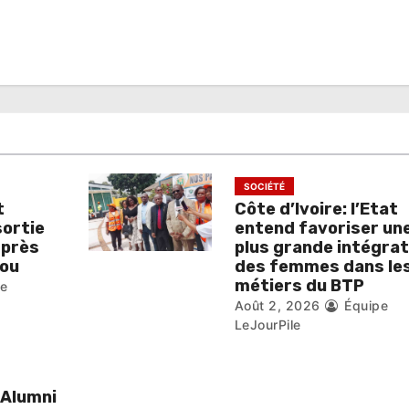
SOCIÉTÉ
t
Côte d’Ivoire: l’Etat
sortie
entend favoriser un
 près
plus grande intégrat
ou
des femmes dans le
métiers du BTP
pe
Août 2, 2026
Équipe
LeJourPile
 Alumni