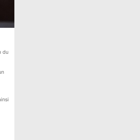
n du
un
insi