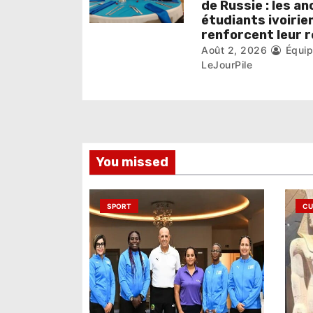
de Russie : les an
c
étudiants ivoirie
renforcent leur 
l
Août 2, 2026
Équi
LeJourPile
e
You missed
SPORT
CU