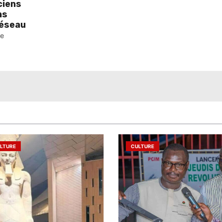
ciens
ns
réseau
pe
LTURE
CULTURE