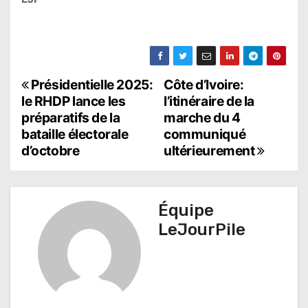
N
Présidentielle 2025:
Côte d’Ivoire:
le RHDP lance les
l’itinéraire de la
a
préparatifs de la
marche du 4
bataille électorale
communiqué
v
d’octobre
ultérieurement
i
g
Équipe
a
LeJourPile
t
i
o