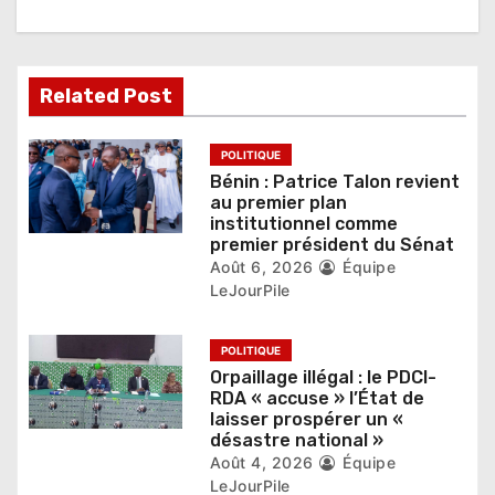
n
d
Related Post
e
l
POLITIQUE
Bénin : Patrice Talon revient
’
au premier plan
institutionnel comme
a
premier président du Sénat
r
Août 6, 2026
Équipe
LeJourPile
t
i
POLITIQUE
Orpaillage illégal : le PDCI-
c
RDA « accuse » l’État de
laisser prospérer un «
l
désastre national »
Août 4, 2026
Équipe
e
LeJourPile