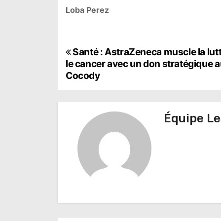
Loba Perez
N
Santé : AstraZeneca muscle la lut
le cancer avec un don stratégique 
a
Cocody
v
i
Équipe Le
g
a
t
i
o