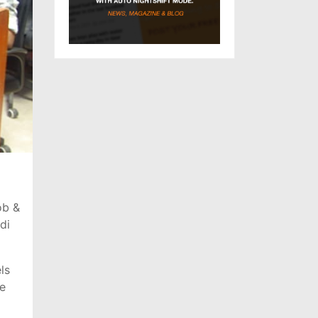
ob &
di
ls
de