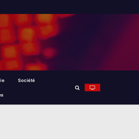
ie
Société
es