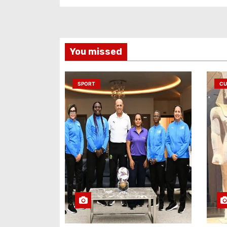
You missed
SPORT
CU