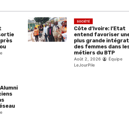
SOCIÉTÉ
t
Côte d’Ivoire: l’Etat
sortie
entend favoriser un
 près
plus grande intégrat
ou
des femmes dans le
métiers du BTP
pe
Août 2, 2026
Équipe
LeJourPile
 Alumni
ciens
ns
réseau
pe