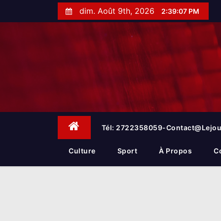
S
dim. Août 9th, 2026
2:39:08 PM
k
i
p
t
o
c
o
n
t
e
Tél: 2722358059-Contact@lejou
n
t
Culture
Sport
À Propos
C