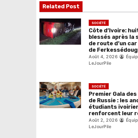
n
Related Post
d
e
SOCIÉTÉ
Côte d’Ivoire: hui
l
blessés après la 
de route d’un car
’
de Ferkessédoug
Août 4, 2026
Équi
a
LeJourPile
r
t
SOCIÉTÉ
i
Premier Gala des
de Russie : les an
c
étudiants ivoirie
renforcent leur 
l
Août 2, 2026
Équi
LeJourPile
e