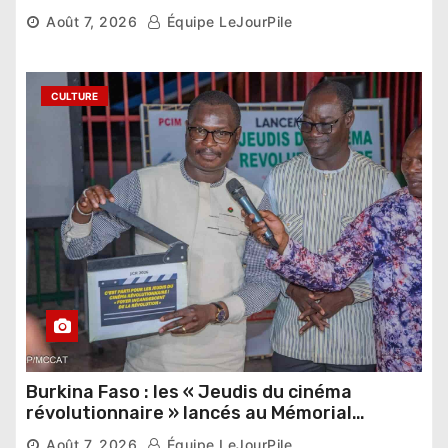
pharaonique auprès des dirigeants
Août 7, 2026
Équipe LeJourPile
étrangers
CULTURE
Burkina Faso : les « Jeudis du cinéma
révolutionnaire » lancés au Mémorial
Thomas Sankara
Août 7, 2026
Équipe LeJourPile