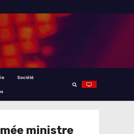
ie
Société
es
ommée ministre