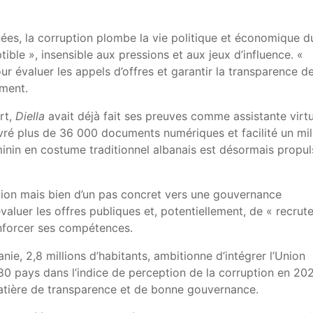
ées, la corruption plombe la vie politique et économique d
ible », insensible aux pressions et aux jeux d’influence. «
our évaluer les appels d’offres et garantir la transparence d
ement.
art,
Diella
avait déjà fait ses preuves comme assistante virtu
ivré plus de 36 000 documents numériques et facilité un mill
minin en costume traditionnel albanais est désormais propul
ction mais bien d’un pas concret vers une gouvernance
évaluer les offres publiques et, potentiellement, de « recrute
enforcer ses compétences.
anie, 2,8 millions d’habitants, ambitionne d’intégrer l’Union
80 pays dans l’indice de perception de la corruption en 202
matière de transparence et de bonne gouvernance.