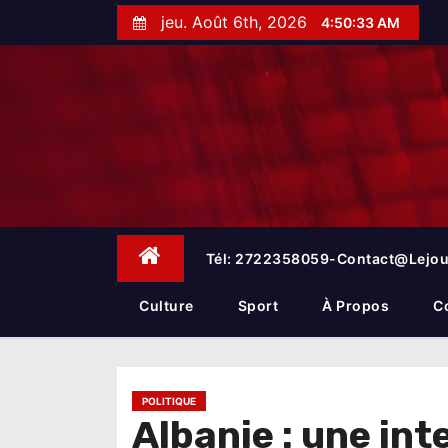
S
jeu. Août 6th, 2026
4:50:35 AM
k
i
p
t
o
c
o
n
t
e
Tél: 2722358059-Contact@lejou
n
t
Culture
Sport
À Propos
C
POLITIQUE
Albanie : une int