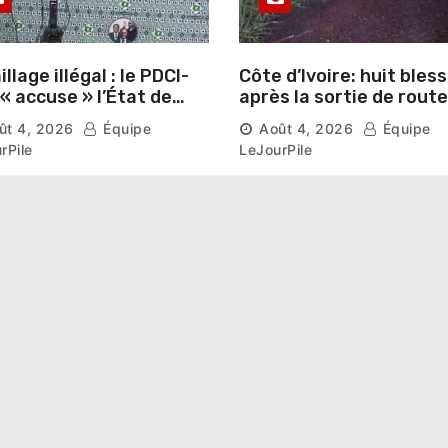
llage illégal : le PDCI-
Côte d’Ivoire: huit bles
après la sortie de route
ser prospérer un «
d’un car près de
ût 4, 2026
Équipe
Août 4, 2026
Équipe
stre national »
Ferkessédougou
rPile
LeJourPile