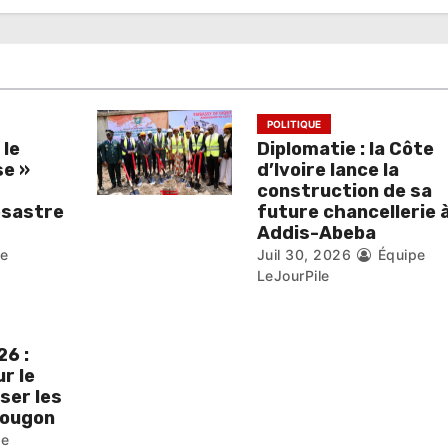
POLITIQUE
 le
Diplomatie : la Côte
se »
d’Ivoire lance la
construction de sa
ésastre
future chancellerie 
Addis-Abeba
pe
Juil 30, 2026
Équipe
LeJourPile
6 :
r le
iser les
pougon
pe