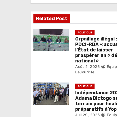
i
o
Related Post
n
d
POLITIQUE
e
Orpaillage illégal :
PDCI-RDA « accu
l
l’État de laisser
prospérer un « d
’
national »
Août 4, 2026
Équi
a
LeJourPile
r
POLITIQUE
t
Indépendance 202
i
Adama Bictogo su
terrain pour final
c
préparatifs à Yo
Juil 29, 2026
Équi