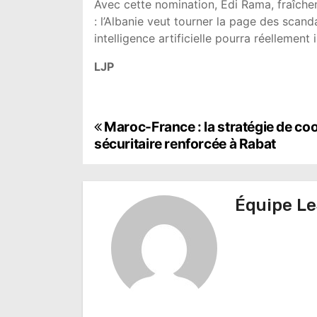
Avec cette nomination, Edi Rama, fraîch
: l’Albanie veut tourner la page des scand
intelligence artificielle pourra réellement 
LJP
N
Maroc-France : la stratégie de co
sécuritaire renforcée à Rabat
a
v
Équipe Le
i
g
a
t