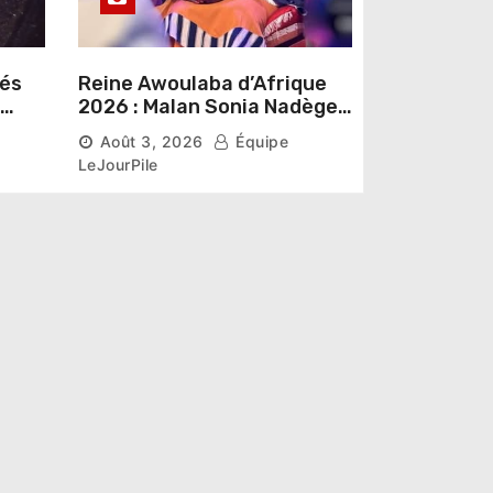
sés
Reine Awoulaba d’Afrique
2026 : Malan Sonia Nadège
épouse N’Guessan décroche
Août 3, 2026
Équipe
la couronne
LeJourPile