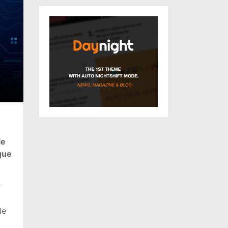
le
que
r
de