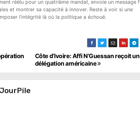
ement réélu pour un quatrième mandat, envoie un message f
ales et montrer sa capacité à innover. Reste à voir si une
imposer l’intégrité là où la politique a échoué.
opération
Côte d’Ivoire: Affi N’Guessan reçoit u
délégation américaine
JourPile