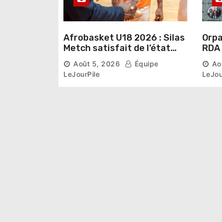
Afrobasket U18 2026 : Silas
Orpai
Metch satisfait de l’état
RDA « accuse » l’État de
des infrastructures et
lais
Août 5, 2026
Équipe
Ao
ambitieux pour les
désa
LeJourPile
LeJou
Éléphants