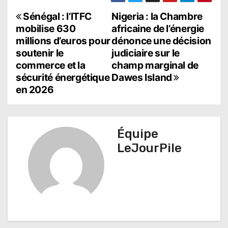
N
Sénégal : l’ITFC
Nigeria : la Chambre
mobilise 630
africaine de l’énergie
a
millions d’euros pour
dénonce une décision
soutenir le
judiciaire sur le
v
commerce et la
champ marginal de
i
sécurité énergétique
Dawes Island
en 2026
g
a
t
Équipe
LeJourPile
i
o
n
d