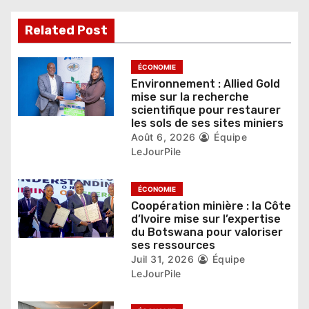
e
l
Related Post
’
ÉCONOMIE
a
Environnement : Allied Gold
mise sur la recherche
r
scientifique pour restaurer
les sols de ses sites miniers
t
Août 6, 2026
Équipe
LeJourPile
i
c
ÉCONOMIE
Coopération minière : la Côte
l
d’Ivoire mise sur l’expertise
du Botswana pour valoriser
e
ses ressources
Juil 31, 2026
Équipe
LeJourPile