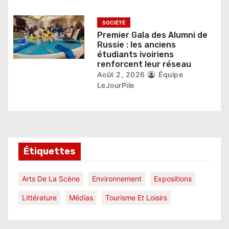
e
SOCIÉTÉ
Premier Gala des Alumni de
Russie : les anciens
étudiants ivoiriens
renforcent leur réseau
Août 2, 2026
Équipe
LeJourPile
Étiquettes
Arts De La Scène
Environnement
Expositions
Littérature
Médias
Tourisme Et Loisirs