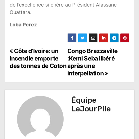
de l’excellence si chère au Président Alassane
Ouattara.
Loba Perez
N
Côte d’Ivoire: un
Congo Brazzaville
incendie emporte
:Kemi Seba libéré
a
des tonnes de Coton
après une
interpellation
v
i
g
Équipe
LeJourPile
a
t
i