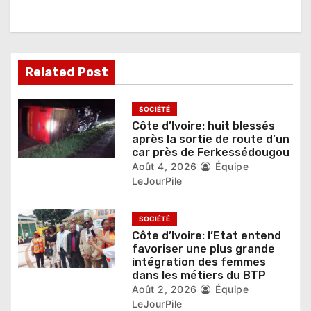
o
n
d
Related Post
e
SOCIÉTÉ
l
Côte d’Ivoire: huit blessés
après la sortie de route d’un
’
car près de Ferkessédougou
Août 4, 2026
Équipe
a
LeJourPile
r
SOCIÉTÉ
t
Côte d’Ivoire: l’Etat entend
favoriser une plus grande
i
intégration des femmes
dans les métiers du BTP
c
Août 2, 2026
Équipe
l
LeJourPile