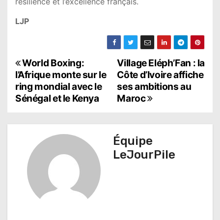
résilience et l’excellence français.
LJP
N
World Boxing:
Village Eléph’Fan : la
l’Afrique monte sur le
Côte d’Ivoire affiche
a
ring mondial avec le
ses ambitions au
Sénégal et le Kenya
Maroc
v
i
g
Équipe
LeJourPile
a
t
i
o