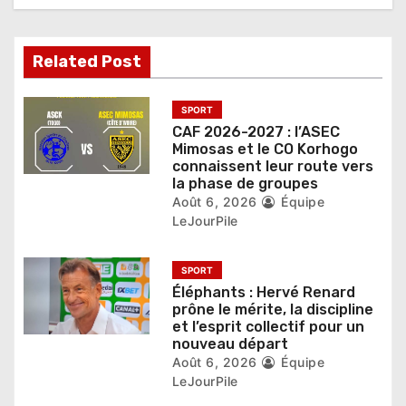
n
d
Related Post
e
SPORT
l
CAF 2026-2027 : l’ASEC
Mimosas et le CO Korhogo
’
connaissent leur route vers
la phase de groupes
a
Août 6, 2026
Équipe
LeJourPile
r
t
SPORT
Éléphants : Hervé Renard
i
prône le mérite, la discipline
et l’esprit collectif pour un
c
nouveau départ
l
Août 6, 2026
Équipe
LeJourPile
e