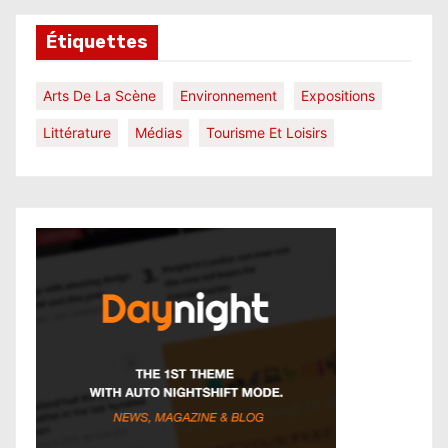
Étiquettes
Arts De La Scène
Environnement
Expositions
Littérature
Médias
Tourisme Et Loisirs