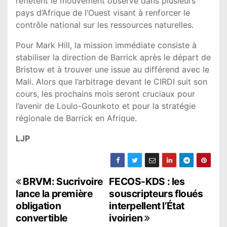
reflètent le mouvement observé dans plusieurs
pays d’Afrique de l’Ouest visant à renforcer le
contrôle national sur les ressources naturelles.
Pour Mark Hill, la mission immédiate consiste à
stabiliser la direction de Barrick après le départ de
Bristow et à trouver une issue au différend avec le
Mali. Alors que l’arbitrage devant le CIRDI suit son
cours, les prochains mois seront cruciaux pour
l’avenir de Loulo-Gounkoto et pour la stratégie
régionale de Barrick en Afrique.
LJP
N
BRVM: Sucrivoire
FECOS-KDS : les
lance la première
souscripteurs floués
a
obligation
interpellent l’État
convertible
ivoirien
v