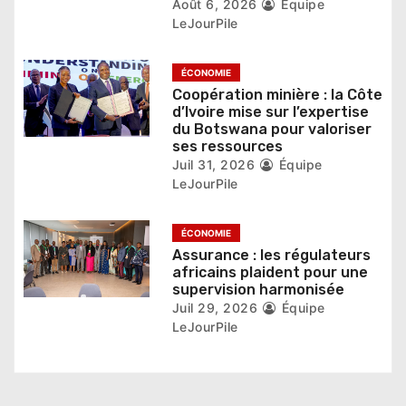
a
Août 6, 2026
Équipe
LeJourPile
r
t
ÉCONOMIE
Coopération minière : la Côte
i
d’Ivoire mise sur l’expertise
du Botswana pour valoriser
c
ses ressources
l
Juil 31, 2026
Équipe
LeJourPile
e
ÉCONOMIE
Assurance : les régulateurs
africains plaident pour une
supervision harmonisée
Juil 29, 2026
Équipe
LeJourPile