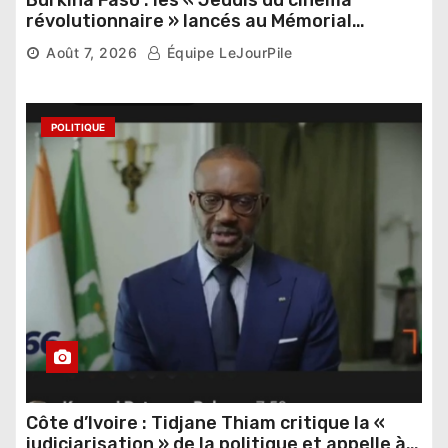
Burkina Faso : les « Jeudis du cinéma
révolutionnaire » lancés au Mémorial
Thomas Sankara
Août 7, 2026
Équipe LeJourPile
POLITIQUE
Côte d’Ivoire : Tidjane Thiam critique la «
judiciarisation » de la politique et appelle à