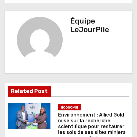
i
g
Équipe
LeJourPile
a
t
i
o
n
d
Related Post
e
ÉCONOMIE
l
Environnement : Allied Gold
mise sur la recherche
’
scientifique pour restaurer
les sols de ses sites miniers