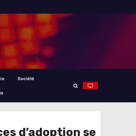
ie
Société
es
ces d’adoption se