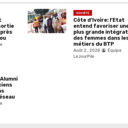
SOCIÉTÉ
t
Côte d’Ivoire: l’Etat
sortie
entend favoriser un
 près
plus grande intégrat
ou
des femmes dans le
métiers du BTP
pe
Août 2, 2026
Équipe
LeJourPile
 Alumni
ciens
ns
réseau
pe