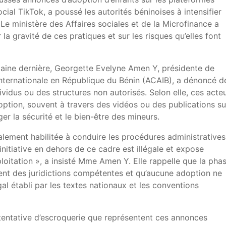
cial TikTok, a poussé les autorités béninoises à intensifier
Le ministère des Affaires sociales et de la Microfinance a
r la gravité de ces pratiques et sur les risques qu’elles font
ine dernière, Georgette Evelyne Amen Y, présidente de
 internationale en République du Bénin (ACAIB), a dénoncé d
dividus ou des structures non autorisés. Selon elle, ces acte
option, souvent à travers des vidéos ou des publications su
er la sécurité et le bien-être des mineurs.
galement habilitée à conduire les procédures administratives
initiative en dehors de ce cadre est illégale et expose
xploitation », a insisté Mme Amen Y. Elle rappelle que la pha
ment des juridictions compétentes et qu’aucune adoption ne
l établi par les textes nationaux et les conventions
 tentative d’escroquerie que représentent ces annonces