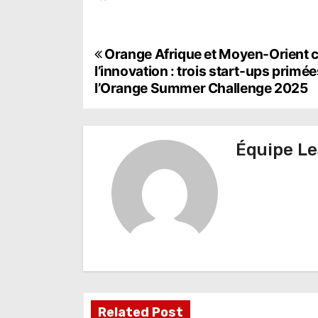
N
Orange Afrique et Moyen-Orient c
l’innovation : trois start-ups primée
a
l’Orange Summer Challenge 2025
v
i
Équipe Le
g
a
t
i
o
n
Related Post