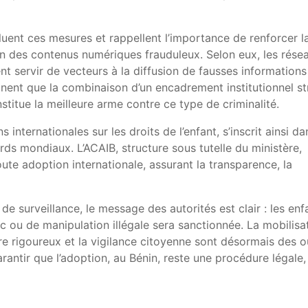
luent ces mesures et rappellent l’importance de renforcer l
ion des contenus numériques frauduleux. Selon eux, les rése
nt servir de vecteurs à la diffusion de fausses informations
gnent que la combinaison d’un encadrement institutionnel st
nstitue la meilleure arme contre ce type de criminalité.
s internationales sur les droits de l’enfant, s’inscrit ainsi da
s mondiaux. L’ACAIB, structure sous tutelle du ministère,
ute adoption internationale, assurant la transparence, la
de surveillance, le message des autorités est clair : les enf
fic ou de manipulation illégale sera sanctionnée. La mobilisa
aire rigoureux et la vigilance citoyenne sont désormais des ou
rantir que l’adoption, au Bénin, reste une procédure légale,