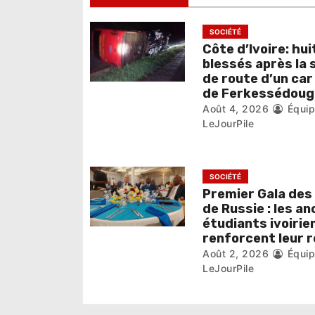
d
e
SOCIÉTÉ
Côte d’Ivoire: hui
l
blessés après la 
de route d’un car
’
de Ferkessédoug
Août 4, 2026
Équi
a
LeJourPile
r
t
SOCIÉTÉ
i
Premier Gala des
de Russie : les an
c
étudiants ivoirie
renforcent leur 
l
Août 2, 2026
Équi
LeJourPile
e