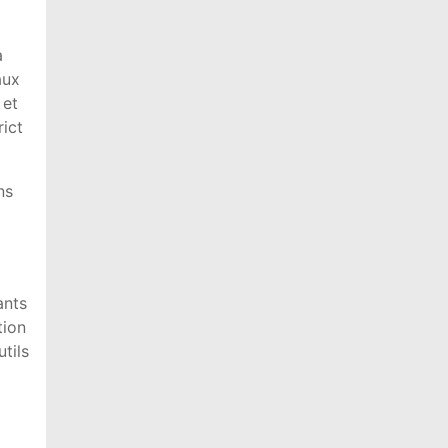
a
aux
 et
rict
ns
ants
tion
tils