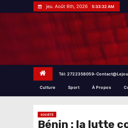
S
jeu. Août 6th, 2026
5:33:33 AM
k
i
p
t
o
c
o
n
t
e
Tél: 2722358059-Contact@lejou
n
t
Culture
Sport
À Propos
C
SOCIÉTÉ
Bénin : la lutte