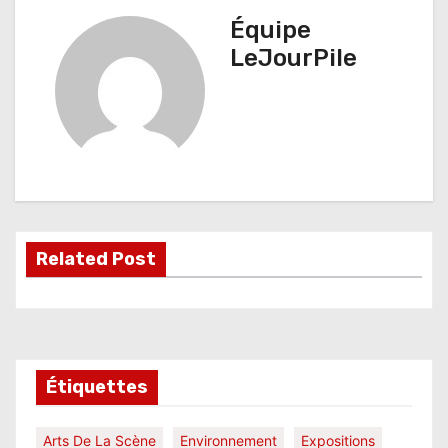
v
Équipe
i
LeJourPile
g
a
t
i
o
Related Post
n
d
e
l
Étiquettes
’
Arts De La Scène
Environnement
Expositions