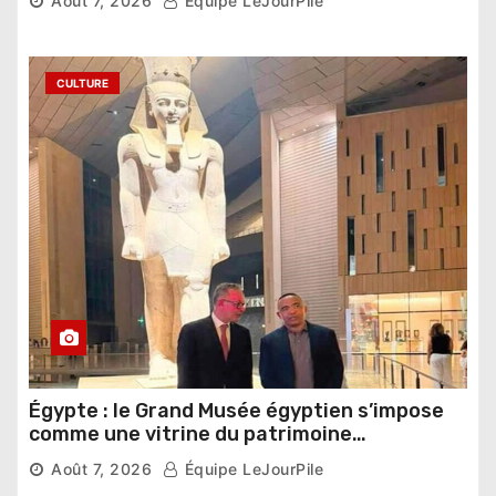
Août 7, 2026
Équipe LeJourPile
CULTURE
Égypte : le Grand Musée égyptien s’impose
comme une vitrine du patrimoine
pharaonique auprès des dirigeants
Août 7, 2026
Équipe LeJourPile
étrangers