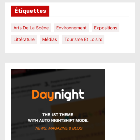
Étiquettes
Arts De La Scène
Environnement
Expositions
Littérature
Médias
Tourisme Et Loisirs