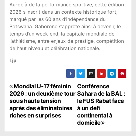
Au-delà de la performance sportive, cette édition
2026 s’inscrit dans un contexte historique fort,
marqué par les 60 ans d’indépendance du
Botswana. Gaborone s’apprête ainsi à devenir, le
temps d’un week-end, la capitale mondiale de
l’athlétisme, entre enjeux de prestige, compétition
de haut niveau et célébration nationale.
Ljp
N
Mondial U-17 féminin
Conférence
2026 : un deuxième tour
Sahara de la BAL :
a
sous haute tension
le FUS Rabat face
après des éliminatoires
à un défi
v
riches en surprises
continental à
i
domicile
g