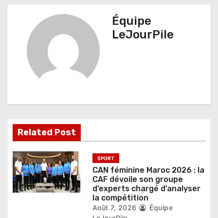
a
Équipe
t
LeJourPile
i
o
n
d
e
Related Post
l
’
SPORT
CAN féminine Maroc 2026 : la
a
CAF dévoile son groupe
d’experts chargé d’analyser
r
la compétition
Août 7, 2026
Équipe
LeJourPile