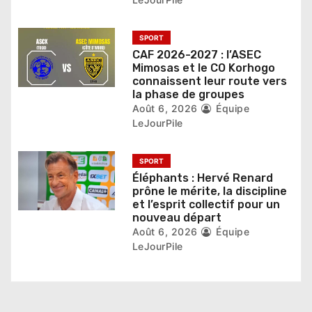
t
i
SPORT
c
CAF 2026-2027 : l’ASEC
Mimosas et le CO Korhogo
l
connaissent leur route vers
la phase de groupes
e
Août 6, 2026
Équipe
LeJourPile
SPORT
Éléphants : Hervé Renard
prône le mérite, la discipline
et l’esprit collectif pour un
nouveau départ
Août 6, 2026
Équipe
LeJourPile