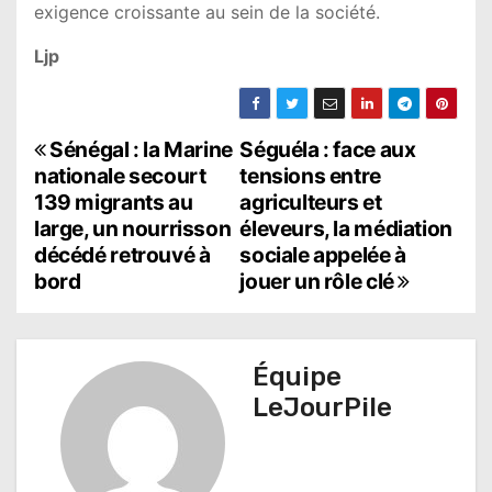
exigence croissante au sein de la société.
Ljp
N
Sénégal : la Marine
Séguéla : face aux
nationale secourt
tensions entre
a
139 migrants au
agriculteurs et
large, un nourrisson
éleveurs, la médiation
v
décédé retrouvé à
sociale appelée à
i
bord
jouer un rôle clé
g
a
Équipe
t
LeJourPile
i
o