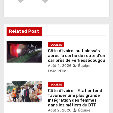
n
d
e
Related Post
l
’
SOCIÉTÉ
Côte d’Ivoire: huit blessés
a
après la sortie de route d’un
car près de Ferkessédougou
r
Août 4, 2026
Équipe
LeJourPile
t
i
SOCIÉTÉ
Côte d’Ivoire: l’Etat entend
c
favoriser une plus grande
intégration des femmes
l
dans les métiers du BTP
Août 2, 2026
Équipe