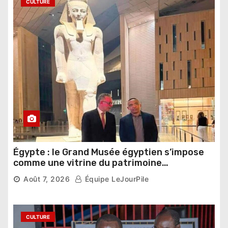
CULTURE
Égypte : le Grand Musée égyptien s’impose
comme une vitrine du patrimoine
pharaonique auprès des dirigeants
Août 7, 2026
Équipe LeJourPile
étrangers
CULTURE