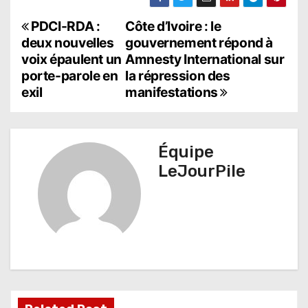
N
PDCI-RDA :
Côte d’Ivoire : le
deux nouvelles
gouvernement répond à
a
voix épaulent un
Amnesty International sur
porte-parole en
la répression des
v
exil
manifestations
i
g
Équipe
a
LeJourPile
t
i
o
n
d