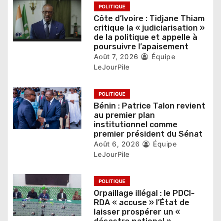
l
POLITIQUE
Côte d’Ivoire : Tidjane Thiam
’
critique la « judiciarisation »
de la politique et appelle à
a
poursuivre l’apaisement
r
Août 7, 2026
Équipe
LeJourPile
t
i
POLITIQUE
Bénin : Patrice Talon revient
c
au premier plan
institutionnel comme
l
premier président du Sénat
Août 6, 2026
Équipe
e
LeJourPile
POLITIQUE
Orpaillage illégal : le PDCI-
RDA « accuse » l’État de
laisser prospérer un «