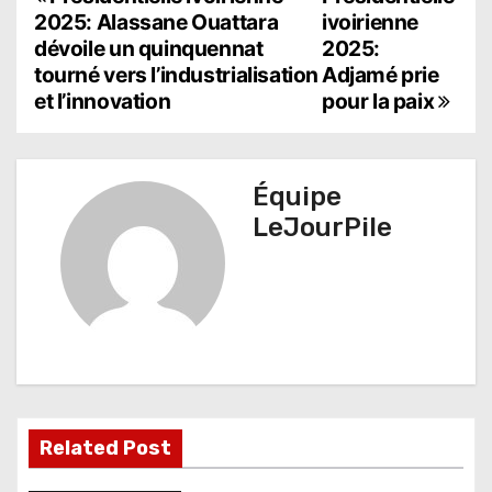
N
2025: Alassane Ouattara
ivoirienne
a
dévoile un quinquennat
2025:
tourné vers l’industrialisation
Adjamé prie
v
et l’innovation
pour la paix
i
g
Équipe
a
LeJourPile
t
i
o
n
d
Related Post
e