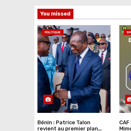
l
You missed
’
a
POLITIQUE
SP
r
t
i
c
l
e
Bénin : Patrice Talon
CAF 
revient au premier plan
Mimo