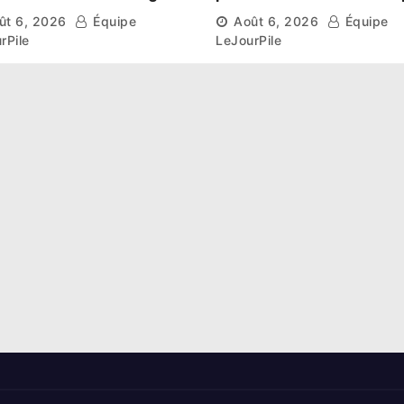
aissent leur route vers
et l’esprit collectif pou
ût 6, 2026
Équipe
Août 6, 2026
Équipe
hase de groupes
nouveau départ
rPile
LeJourPile