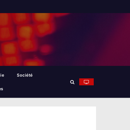
ie
Société
es