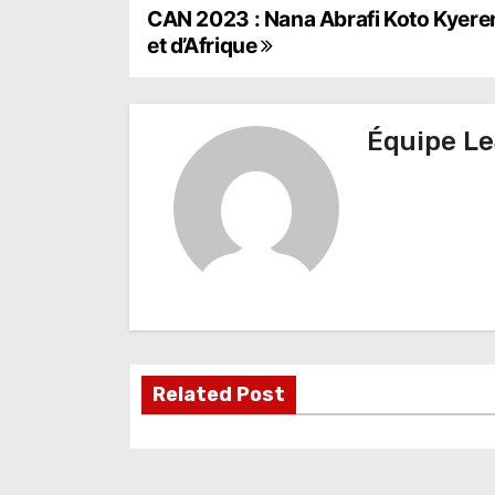
N
CAN 2023 : Nana Abrafi Koto Kyerema
et d’Afrique
a
v
Équipe Le
i
g
a
t
i
o
Related Post
n
d
e