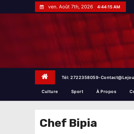
S
ven. Août 7th, 2026
4:44:15 AM
k
i
p
t
o
c
o
n
t
e
Tél: 2722358059-Contact@lejou
n
t
Culture
Sport
À Propos
C
Chef Bipia