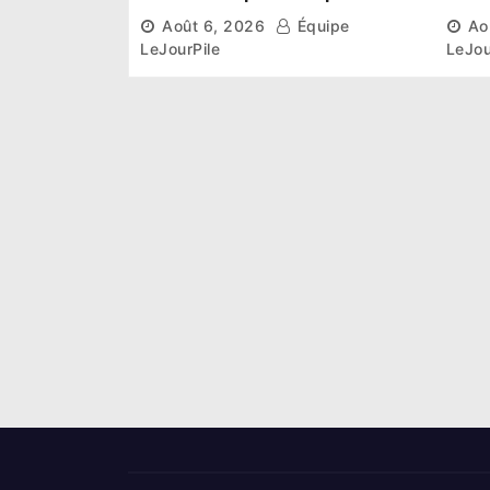
institutionnel comme
conn
Août 6, 2026
Équipe
Ao
premier président du Sénat
la p
LeJourPile
LeJou