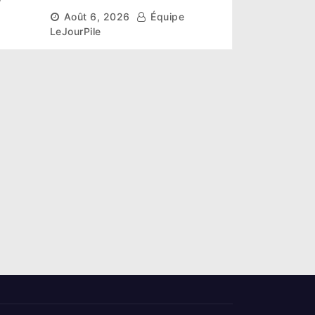
r un
scientifique pour restaurer
Août 6, 2026
Équipe
les sols de ses sites miniers
LeJourPile