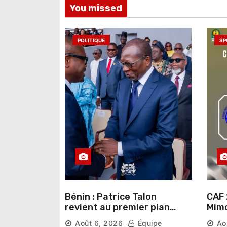
l
You missed
’
a
POLITIQUE
SP
r
t
i
c
l
e
Bénin : Patrice Talon
CAF 
revient au premier plan
Mimo
institutionnel comme
conn
Août 6, 2026
Équipe
Ao