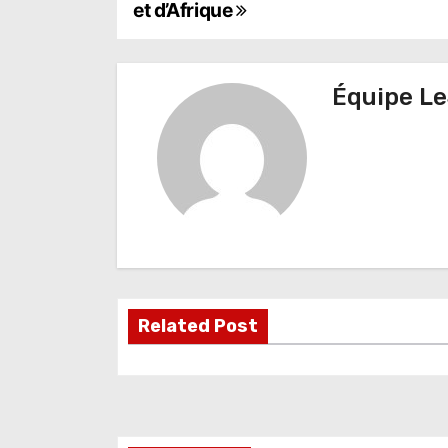
et d’Afrique
a
v
Équipe Le
i
g
a
t
i
o
Related Post
n
d
e