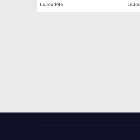
premier président du Sénat
la p
LeJourPile
LeJou