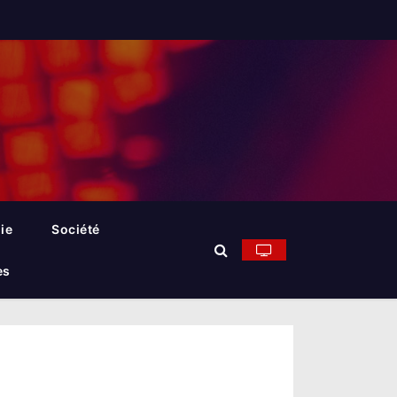
ie
Société
es