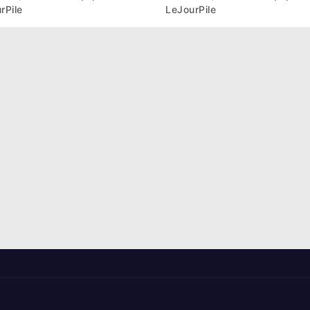
hase de groupes
nouveau départ
rPile
LeJourPile