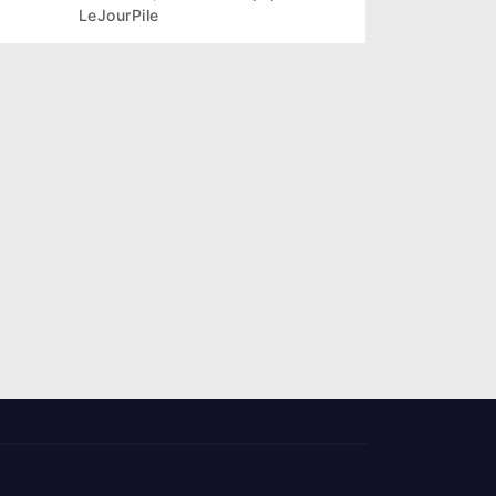
les sols de ses sites miniers
LeJourPile