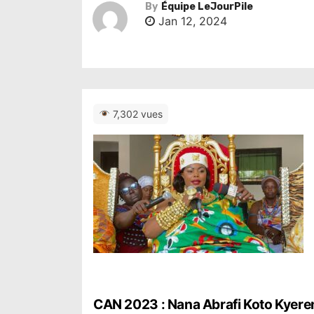
By
Équipe LeJourPile
Jan 12, 2024
7,302 vues
N
CAN 2023 : Nana Abrafi Koto Kyerema