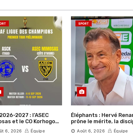
ORT
SPORT
2026-2027 : l’ASEC
Éléphants : Hervé Rena
sas et le CO Korhogo
prône le mérite, la disci
aissent leur route vers
et l’esprit collectif pou
ût 6, 2026
Équipe
Août 6, 2026
Équipe