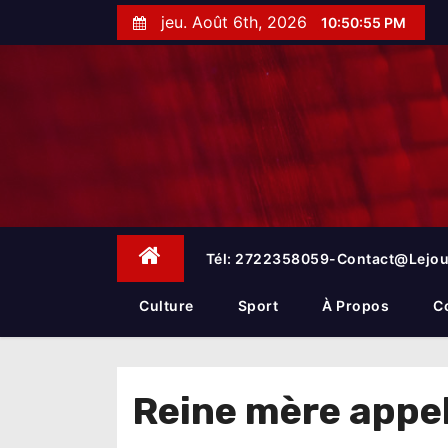
S
jeu. Août 6th, 2026
10:50:56 PM
k
i
p
t
o
c
o
n
t
e
Tél: 2722358059-Contact@lejou
n
t
Culture
Sport
À Propos
C
Reine mère appe