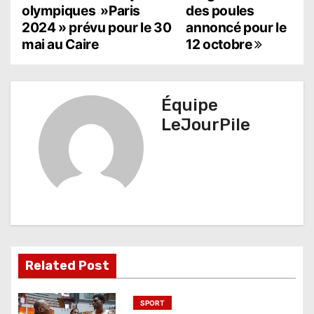
a
olympiques »Paris
des poules
2024 » prévu pour le 30
annoncé pour le
v
mai au Caire
12 octobre
i
g
Équipe
a
LeJourPile
t
i
o
n
d
Related Post
e
l
SPORT