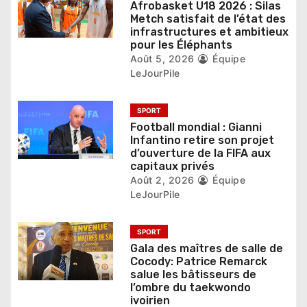
Afrobasket U18 2026 : Silas
’
Metch satisfait de l’état des
infrastructures et ambitieux
a
pour les Éléphants
r
Août 5, 2026
Équipe
LeJourPile
t
i
SPORT
Football mondial : Gianni
c
Infantino retire son projet
d’ouverture de la FIFA aux
l
capitaux privés
Août 2, 2026
Équipe
e
LeJourPile
SPORT
Gala des maîtres de salle de
Cocody: Patrice Remarck
salue les bâtisseurs de
l’ombre du taekwondo
ivoirien