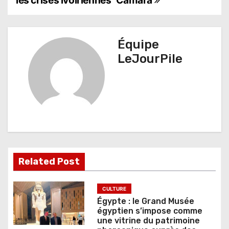
les crises ivoiriennes
Camara
g
a
t
Équipe
LeJourPile
i
o
n
d
e
l
Related Post
’
CULTURE
a
Égypte : le Grand Musée
égyptien s’impose comme
r
une vitrine du patrimoine