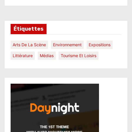
Étiquettes
Arts De La Scène
Environnement
Expositions
Littérature
Médias
Tourisme Et Loisirs