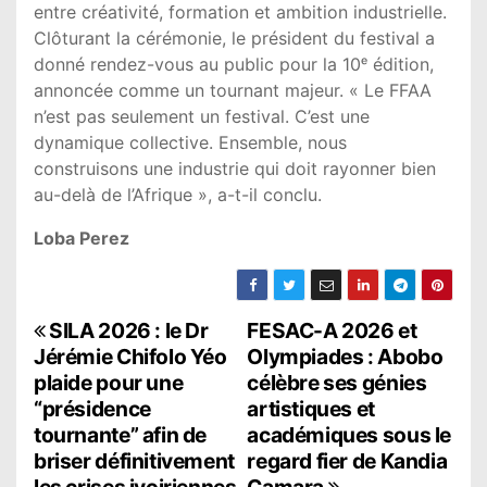
entre créativité, formation et ambition industrielle.
Clôturant la cérémonie, le président du festival a
donné rendez-vous au public pour la 10ᵉ édition,
annoncée comme un tournant majeur. « Le FFAA
n’est pas seulement un festival. C’est une
dynamique collective. Ensemble, nous
construisons une industrie qui doit rayonner bien
au-delà de l’Afrique », a-t-il conclu.
Loba Perez
N
SILA 2026 : le Dr
FESAC-A 2026 et
Jérémie Chifolo Yéo
Olympiades : Abobo
a
plaide pour une
célèbre ses génies
“présidence
artistiques et
v
tournante” afin de
académiques sous le
i
briser définitivement
regard fier de Kandia