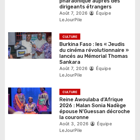
pharaonique auprès des
t
dirigeants étrangers
Août 7, 2026
Équipe
i
LeJourPile
c
CULTURE
l
Burkina Faso : les « Jeudis
du cinéma révolutionnaire »
e
lancés au Mémorial Thomas
Sankara
Août 7, 2026
Équipe
LeJourPile
CULTURE
Reine Awoulaba d’Afrique
2026 : Malan Sonia Nadège
épouse N’Guessan décroche
la couronne
Août 3, 2026
Équipe
LeJourPile