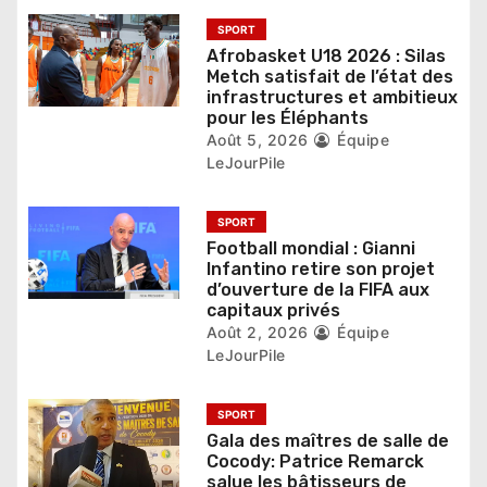
l
’
SPORT
Afrobasket U18 2026 : Silas
a
Metch satisfait de l’état des
infrastructures et ambitieux
r
pour les Éléphants
Août 5, 2026
Équipe
t
LeJourPile
i
SPORT
c
Football mondial : Gianni
Infantino retire son projet
l
d’ouverture de la FIFA aux
capitaux privés
e
Août 2, 2026
Équipe
LeJourPile
SPORT
Gala des maîtres de salle de
Cocody: Patrice Remarck
salue les bâtisseurs de