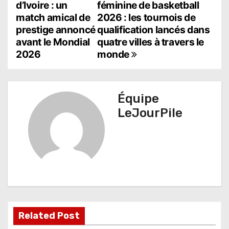
d’Ivoire : un
féminine de basketball
a
match amical de
2026 : les tournois de
prestige annoncé
qualification lancés dans
v
avant le Mondial
quatre villes à travers le
i
2026
monde
g
a
Équipe
t
LeJourPile
i
o
n
d
e
Related Post