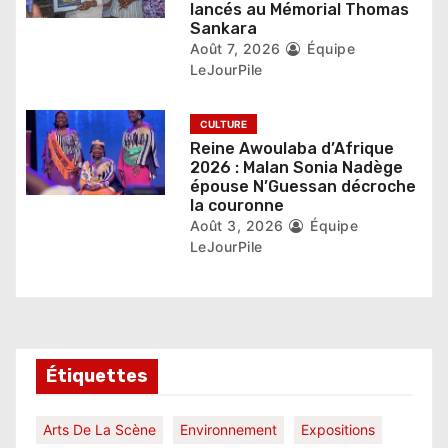
l
lancés au Mémorial Thomas
Sankara
e
Août 7, 2026
Équipe
LeJourPile
CULTURE
Reine Awoulaba d’Afrique
2026 : Malan Sonia Nadège
épouse N’Guessan décroche
la couronne
Août 3, 2026
Équipe
LeJourPile
Étiquettes
Arts De La Scène
Environnement
Expositions