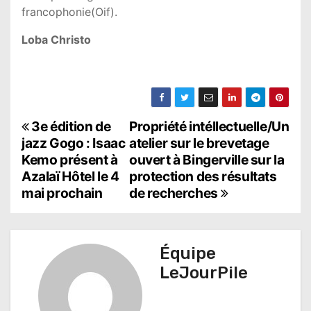
francophonie(Oif).
Loba Christo
N
3e édition de
Propriété intéllectuelle/Un
jazz Gogo : Isaac
atelier sur le brevetage
a
Kemo présent à
ouvert à Bingerville sur la
Azalaï Hôtel le 4
protection des résultats
v
mai prochain
de recherches
i
g
Équipe
a
LeJourPile
t