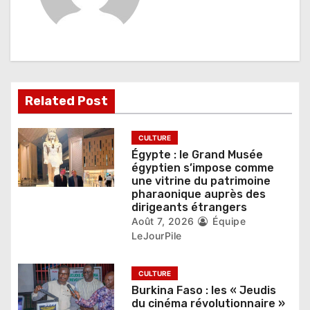
i
o
n
d
Related Post
e
l
CULTURE
Égypte : le Grand Musée
’
égyptien s’impose comme
une vitrine du patrimoine
a
pharaonique auprès des
dirigeants étrangers
r
Août 7, 2026
Équipe
t
LeJourPile
i
CULTURE
c
Burkina Faso : les « Jeudis
du cinéma révolutionnaire »