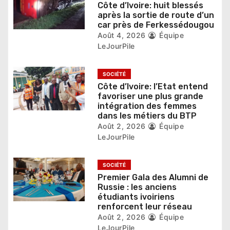
l
Côte d’Ivoire: huit blessés
après la sortie de route d’un
’
car près de Ferkessédougou
Août 4, 2026
Équipe
a
LeJourPile
r
SOCIÉTÉ
t
Côte d’Ivoire: l’Etat entend
favoriser une plus grande
i
intégration des femmes
dans les métiers du BTP
c
Août 2, 2026
Équipe
l
LeJourPile
e
SOCIÉTÉ
Premier Gala des Alumni de
Russie : les anciens
étudiants ivoiriens
renforcent leur réseau
Août 2, 2026
Équipe
LeJourPile