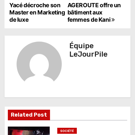
N
Yacé décroche son
AGEROUTE offre un
a
Master en Marketing
bâtiment aux
de luxe
femmes de Kani
v
i
g
Équipe
LeJourPile
a
t
i
o
n
d
Related Post
e
SOCIÉTÉ