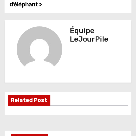
a
d’éléphant
v
i
Équipe
g
LeJourPile
a
t
i
o
n
Related Post
d
e
l