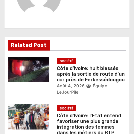
i
o
n
d
Related Post
e
l
SOCIÉTÉ
Côte d’Ivoire: huit blessés
’
après la sortie de route d’un
car près de Ferkessédougou
a
Août 4, 2026
Équipe
r
LeJourPile
t
SOCIÉTÉ
i
Côte d’Ivoire: l’Etat entend
favoriser une plus grande
c
intégration des femmes
dans les métiers du BTP