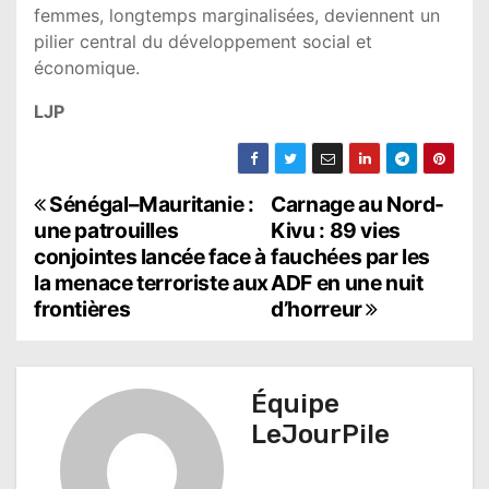
femmes, longtemps marginalisées, deviennent un
pilier central du développement social et
économique.
LJP
N
Sénégal–Mauritanie :
Carnage au Nord-
une patrouilles
Kivu : 89 vies
a
conjointes lancée face à
fauchées par les
la menace terroriste aux
ADF en une nuit
v
frontières
d’horreur
i
g
Équipe
a
LeJourPile
t