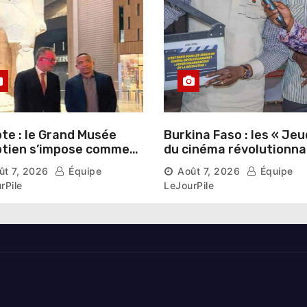
te : le Grand Musée
Burkina Faso : les « Jeu
tien s’impose comme
du cinéma révolutionna
vitrine du patrimoine
lancés au Mémorial Th
ût 7, 2026
Équipe
Août 7, 2026
Équipe
aonique auprès des
Sankara
rPile
LeJourPile
geants étrangers