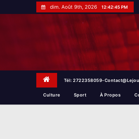
S
dim. Août 9th, 2026
12:42:46 PM
k
i
p
t
o
c
o
n
t
e
Tél: 2722358059-Contact@lejou
n
t
Culture
Sport
À Propos
C