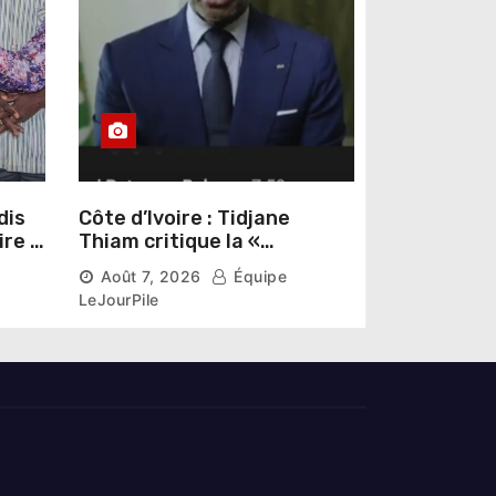
dis
Côte d’Ivoire : Tidjane
ire »
Thiam critique la «
omas
judiciarisation » de la
Août 7, 2026
Équipe
politique et appelle à
LeJourPile
poursuivre l’apaisement