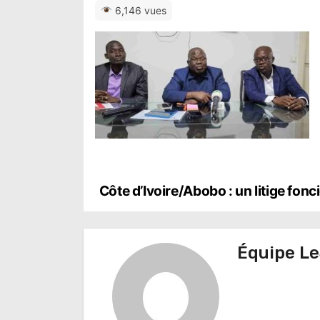
6,146 vues
N
Côte d’Ivoire/Abobo : un litige fonc
a
v
Équipe Le
i
g