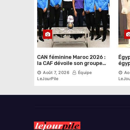
i
c
l
e
CAN féminine Maroc 2026 :
Égyp
la CAF dévoile son groupe
égyp
d’experts chargé d’analyser
une 
Août 7, 2026
Équipe
Ao
la compétition
phar
LeJourPile
LeJou
diri