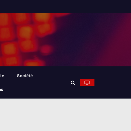
ie
Société
es