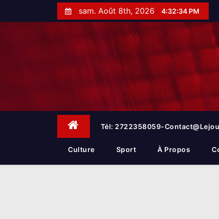
S
sam. Août 8th, 2026
4:32:34 PM
k
i
p
t
o
c
o
n
t
e
Tél: 2722358059-Contact@lejou
n
t
Culture
Sport
À Propos
C