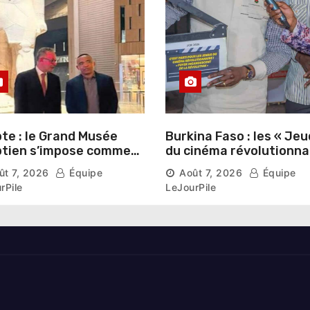
te : le Grand Musée
Burkina Faso : les « Jeu
tien s’impose comme
du cinéma révolutionna
vitrine du patrimoine
lancés au Mémorial Th
ût 7, 2026
Équipe
Août 7, 2026
Équipe
aonique auprès des
Sankara
rPile
LeJourPile
geants étrangers