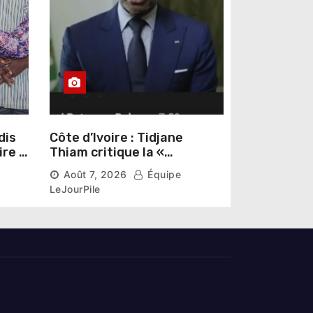
dis
Côte d’Ivoire : Tidjane
ire »
Thiam critique la «
omas
judiciarisation » de la
Août 7, 2026
Équipe
politique et appelle à
LeJourPile
poursuivre l’apaisement