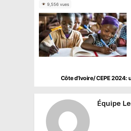
9,556 vues
N
Côte d’Ivoire/ CEPE 2024: 
a
v
Équipe Le
i
g