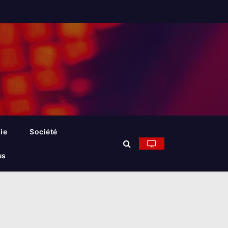
ie
Société
es