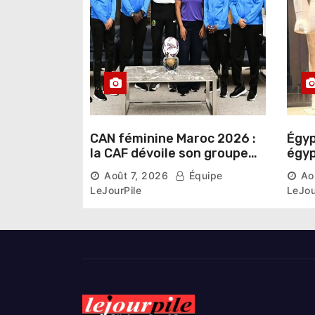
i
c
l
e
CAN féminine Maroc 2026 :
Égyp
la CAF dévoile son groupe
égyp
d’experts chargé d’analyser
une 
Août 7, 2026
Équipe
Ao
la compétition
phar
LeJourPile
LeJou
diri