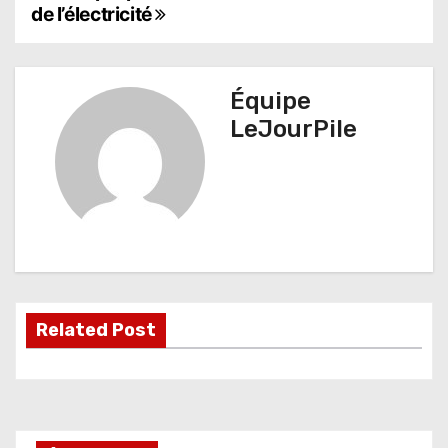
a
de l’électricité
v
i
Équipe
g
LeJourPile
a
t
i
o
n
Related Post
d
e
l