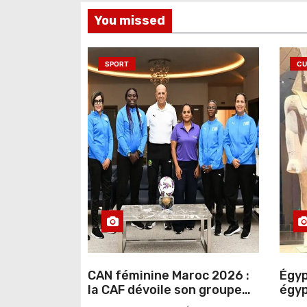
You missed
SPORT
CU
CAN féminine Maroc 2026 :
Égyp
la CAF dévoile son groupe
égyp
d’experts chargé d’analyser
une 