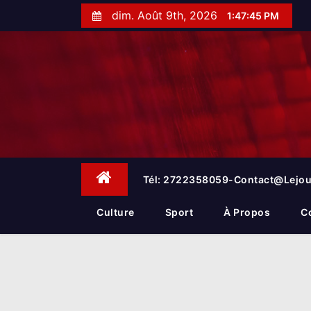
S
dim. Août 9th, 2026
1:47:46 PM
k
i
p
t
o
c
o
n
t
e
Tél: 2722358059-Contact@lejou
n
t
Culture
Sport
À Propos
C