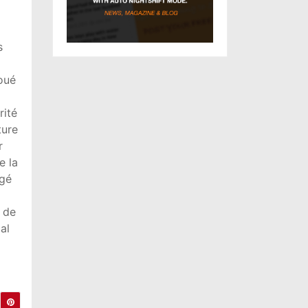
s
houé
rité
ture
r
e la
agé
 de
al