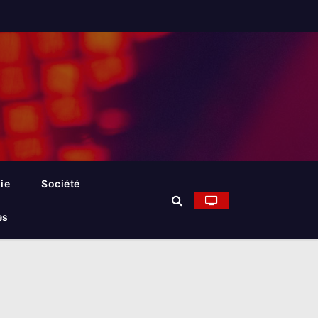
ie
Société
es