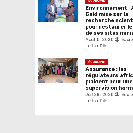
e
ÉCONOMIE
Environnement : A
l
Gold mise sur la
recherche scient
’
pour restaurer le
de ses sites mini
a
Août 6, 2026
Équi
r
LeJourPile
t
ÉCONOMIE
i
Assurance : les
régulateurs afri
c
plaident pour une
supervision har
l
Juil 29, 2026
Équi
LeJourPile
e