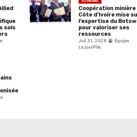
ÉCONOMIE
llied
Coopération minière :
Côte d’Ivoire mise s
ifique
l’expertise du Bots
s sols
pour valoriser ses
ers
ressources
pe
Juil 31, 2026
Équipe
LeJourPile
cains
monisée
pe