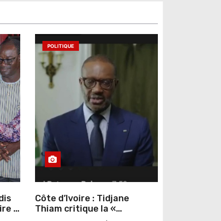
POLITIQUE
dis
Côte d’Ivoire : Tidjane
ire »
Thiam critique la «
omas
judiciarisation » de la