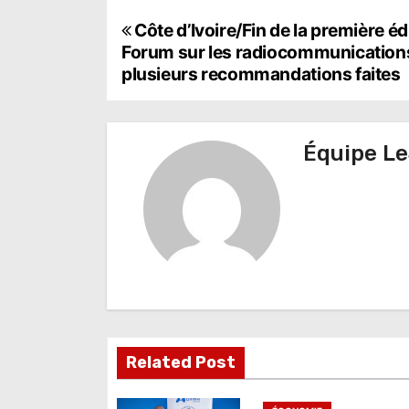
N
Côte d’Ivoire/Fin de la première éd
Forum sur les radiocommunications
a
plusieurs recommandations faites
v
i
Équipe Le
g
a
t
i
o
n
Related Post
d