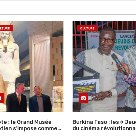
LTURE
CULTURE
te : le Grand Musée
Burkina Faso : les « Jeu
tien s’impose comme
du cinéma révolutionna
vitrine du patrimoine
lancés au Mémorial Th