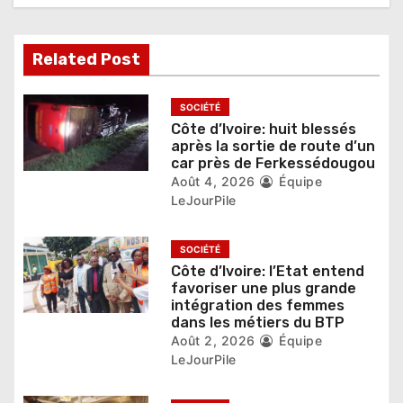
d
e
Related Post
l
’
SOCIÉTÉ
Côte d’Ivoire: huit blessés
a
après la sortie de route d’un
car près de Ferkessédougou
r
Août 4, 2026
Équipe
LeJourPile
t
i
SOCIÉTÉ
Côte d’Ivoire: l’Etat entend
c
favoriser une plus grande
intégration des femmes
l
dans les métiers du BTP
Août 2, 2026
Équipe
e
LeJourPile