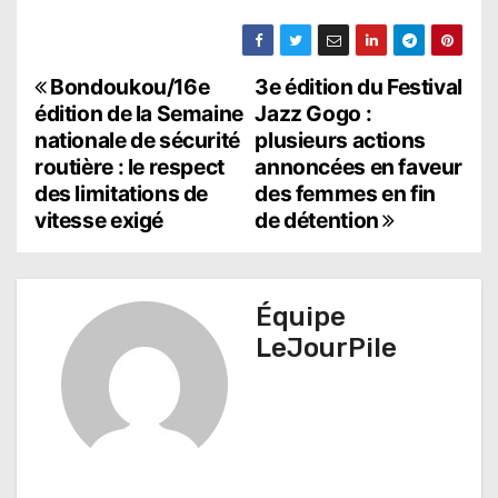
N
Bondoukou/16e
3e édition du Festival
édition de la Semaine
Jazz Gogo :
a
nationale de sécurité
plusieurs actions
routière : le respect
annoncées en faveur
v
des limitations de
des femmes en fin
i
vitesse exigé
de détention
g
a
Équipe
t
LeJourPile
i
o
n