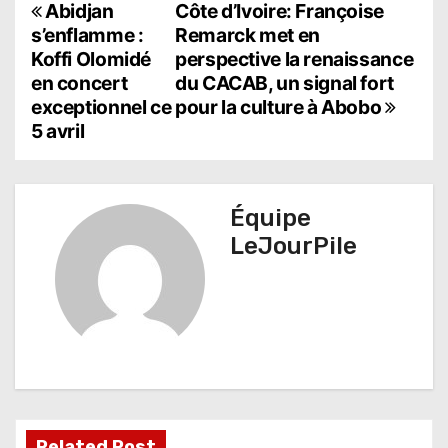
N
Abidjan
Côte d’Ivoire: Françoise
s’enflamme :
Remarck met en
a
Koffi Olomidé
perspective la renaissance
en concert
du CACAB, un signal fort
v
exceptionnel ce
pour la culture à Abobo
i
5 avril
g
a
Équipe
t
LeJourPile
i
o
n
d
e
Related Post