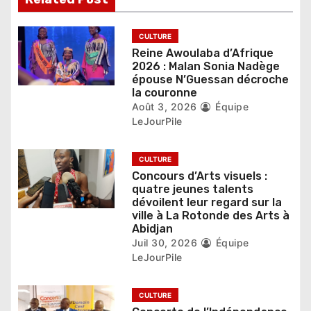
l
’
CULTURE
Reine Awoulaba d’Afrique
a
2026 : Malan Sonia Nadège
épouse N’Guessan décroche
r
la couronne
Août 3, 2026
Équipe
t
LeJourPile
i
CULTURE
c
Concours d’Arts visuels :
quatre jeunes talents
l
dévoilent leur regard sur la
ville à La Rotonde des Arts à
e
Abidjan
Juil 30, 2026
Équipe
LeJourPile
CULTURE