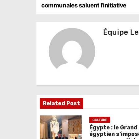
a
communales saluent l’initiative
v
i
Équipe Le
g
a
t
i
o
n
Related Post
d
e
CULTURE
Égypte : le Gran
l
égyptien s’impos