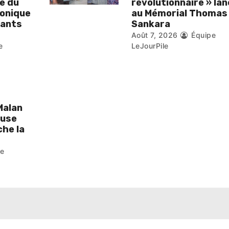
e du
révolutionnaire » la
aonique
au Mémorial Thomas
eants
Sankara
Août 7, 2026
Équipe
e
LeJourPile
Malan
ouse
he la
pe