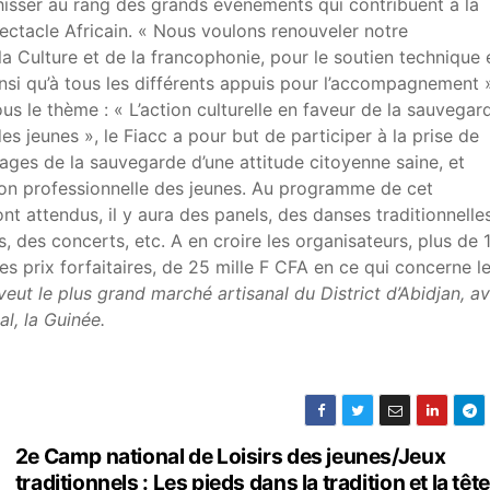
se hisser au rang des grands évènements qui contribuent à la
pectacle Africain. « Nous voulons renouveler notre
 Culture et de la francophonie, pour le soutien technique 
 ainsi qu’à tous les différents appuis pour l’accompagnement »
us le thème : « L’action culturelle en faveur de la sauvegar
s jeunes », le Fiacc a pour but de participer à la prise de
ages de la sauvegarde d’une attitude citoyenne saine, et
ation professionnelle des jeunes. Au programme de cet
t attendus, il y aura des panels, des danses traditionnelles
, des concerts, etc. A en croire les organisateurs, plus de 
s prix forfaitaires, de 25 mille F CFA en ce qui concerne l
veut le plus grand marché artisanal du District d’Abidjan,
av
l, la Guinée.
2e Camp national de Loisirs des jeunes/Jeux
traditionnels : Les pieds dans la tradition et la tête