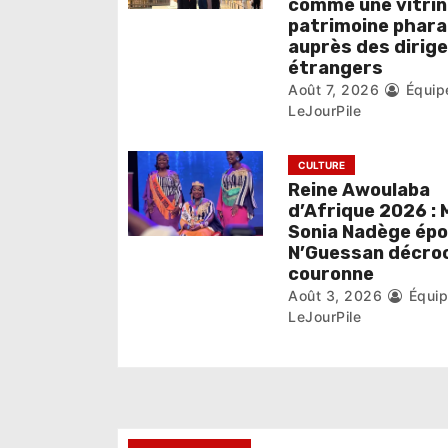
comme une vitrin
’
patrimoine phar
auprès des dirig
a
étrangers
r
Août 7, 2026
Équip
LeJourPile
t
i
CULTURE
Reine Awoulaba
c
d’Afrique 2026 : 
Sonia Nadège ép
l
N’Guessan décroc
couronne
e
Août 3, 2026
Équi
LeJourPile