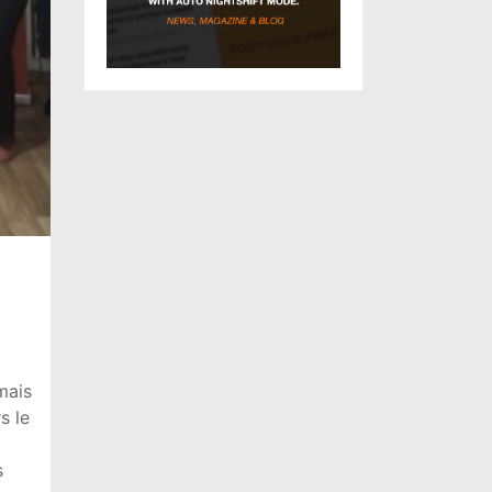
mais
s le
s