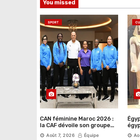
You missed
SPORT
CU
CAN féminine Maroc 2026 :
Égyp
la CAF dévoile son groupe
égyp
d’experts chargé d’analyser
une 
Août 7, 2026
Équipe
Ao
la compétition
phar