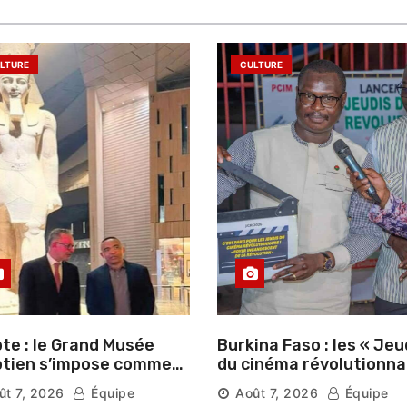
LTURE
CULTURE
te : le Grand Musée
Burkina Faso : les « Jeu
tien s’impose comme
du cinéma révolutionna
vitrine du patrimoine
lancés au Mémorial Th
ût 7, 2026
Équipe
Août 7, 2026
Équipe
aonique auprès des
Sankara