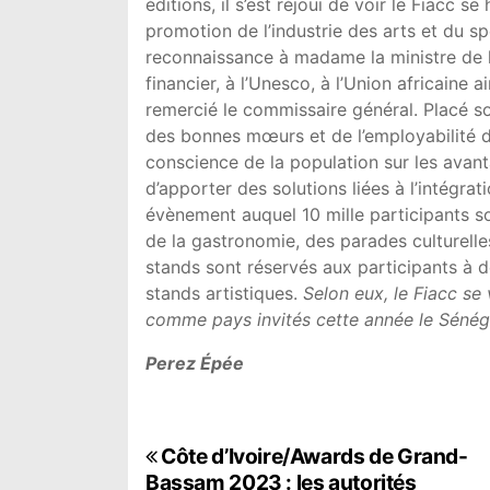
éditions, il s’est réjoui de voir le Fiacc 
promotion de l’industrie des arts et du s
reconnaissance à madame la ministre de la
financier, à l’Unesco, à l’Union africaine
remercié le commissaire général. Placé so
des bonnes mœurs et de l’employabilité de
conscience de la population sur les avant
d’apporter des solutions liées à l’intégr
évènement auquel 10 mille participants son
de la gastronomie, des parades culturelles
stands sont réservés aux participants à de
stands artistiques.
Selon eux, le Fiacc se 
comme pays invités cette année le Sénéga
Perez Épée
N
Côte d’Ivoire/Awards de Grand-
Bassam 2023 : les autorités