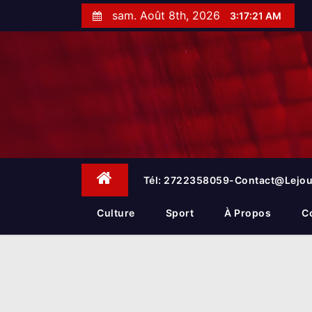
S
sam. Août 8th, 2026
3:17:22 AM
k
i
p
t
o
c
o
n
t
e
Tél: 2722358059-Contact@lejou
n
t
Culture
Sport
À Propos
C