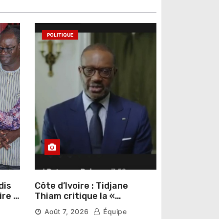
POLITIQUE
dis
Côte d’Ivoire : Tidjane
ire »
Thiam critique la «
omas
judiciarisation » de la
Août 7, 2026
Équipe
politique et appelle à