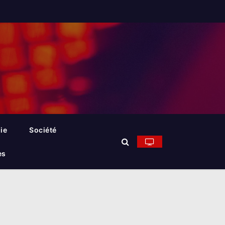
ie
Société
es