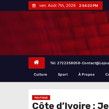
S
ven. Août 7th, 2026
2:54:24 PM
k
i
p
t
o
c
o
n
t
e
Tél: 2722358059-Contact@lejou
n
t
Culture
Sport
À Propos
C
POLITIQUE
Côte d’Ivoire : 