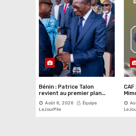
Bénin : Patrice Talon
CAF 
revient au premier plan
Mimo
institutionnel comme
conn
Août 6, 2026
Équipe
Ao
premier président du Sénat
la p
LeJourPile
LeJou