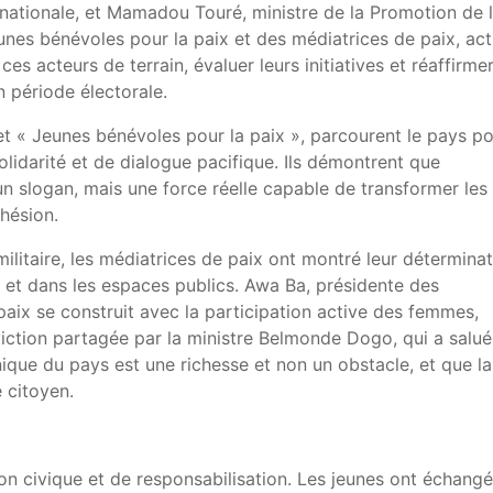
nationale, et Mamadou Touré, ministre de la Promotion de 
unes bénévoles pour la paix et des médiatrices de paix, act
es acteurs de terrain, évaluer leurs initiatives et réaffirme
en période électorale.
et « Jeunes bénévoles pour la paix », parcourent le pays p
olidarité et de dialogue pacifique. Ils démontrent que
un slogan, mais une force réelle capable de transformer les
hésion.
itaire, les médiatrices de paix ont montré leur déterminat
hé et dans les espaces publics. Awa Ba, présidente des
 paix se construit avec la participation active des femmes,
viction partagée par la ministre Belmonde Dogo, qui a salué
thnique du pays est une richesse et non un obstacle, et que la
 citoyen.
on civique et de responsabilisation. Les jeunes ont échangé