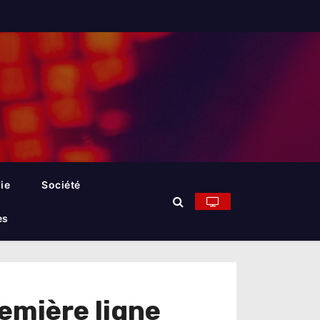
ie
Société
es
emière ligne