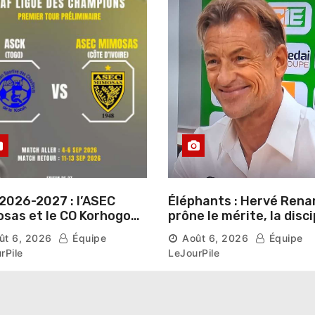
2026-2027 : l’ASEC
Éléphants : Hervé Rena
sas et le CO Korhogo
prône le mérite, la disci
aissent leur route vers
et l’esprit collectif pou
ût 6, 2026
Équipe
Août 6, 2026
Équipe
hase de groupes
nouveau départ
rPile
LeJourPile