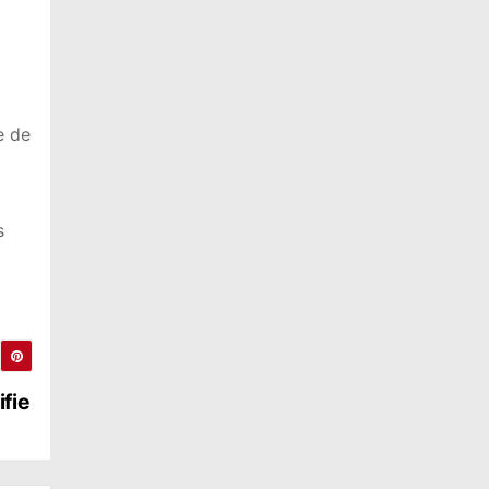
t
e de
s
fie