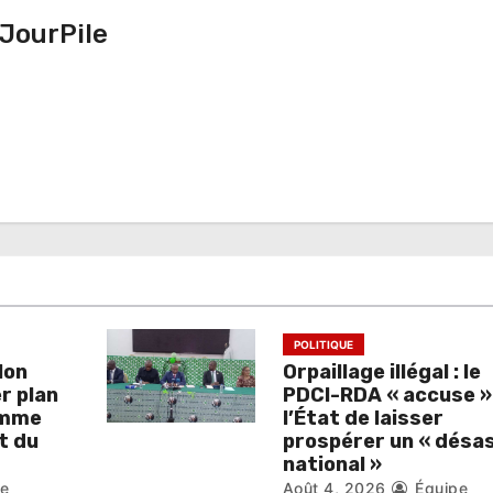
JourPile
POLITIQUE
lon
Orpaillage illégal : le
r plan
PDCI-RDA « accuse »
omme
l’État de laisser
t du
prospérer un « désa
national »
pe
Août 4, 2026
Équipe