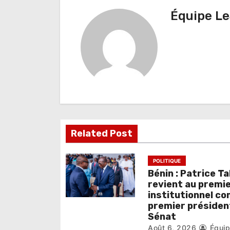
v
Équipe Le
i
g
a
t
i
o
Related Post
n
d
POLITIQUE
e
Bénin : Patrice Ta
revient au premie
l
institutionnel c
premier présiden
’
Sénat
Août 6, 2026
Équi