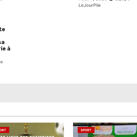
LeJourPile
te
sa
ie à
pe
ORT
SPORT