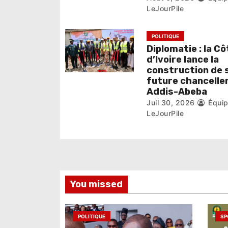
a
LeJourPile
r
POLITIQUE
t
Diplomatie : la Cô
i
d’Ivoire lance la
construction de 
c
future chanceller
Addis-Abeba
l
Juil 30, 2026
Équi
LeJourPile
e
You missed
POLITIQUE
SP