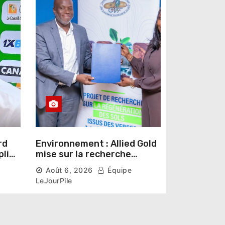
rd
Environnement : Allied Gold
pline
mise sur la recherche
r un
scientifique pour restaurer
Août 6, 2026
Équipe
les sols de ses sites miniers
LeJourPile