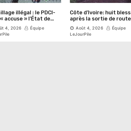
llage illégal : le PDCI-
Côte d’Ivoire: huit bles
après la sortie de route
ser prospérer un «
d’un car près de
ût 4, 2026
Équipe
Août 4, 2026
Équipe
stre national »
Ferkessédougou
rPile
LeJourPile