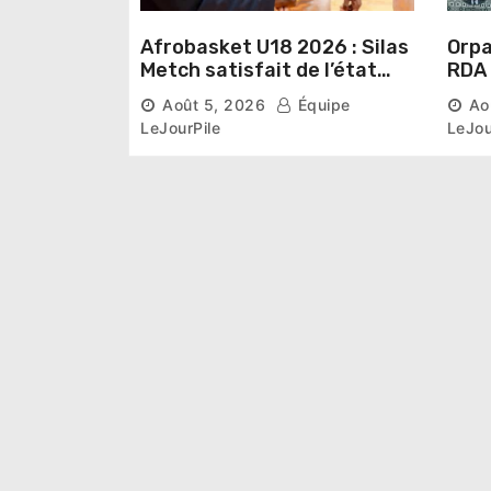
Afrobasket U18 2026 : Silas
Orpai
Metch satisfait de l’état
RDA « accuse » l’État de
des infrastructures et
lais
Août 5, 2026
Équipe
Ao
ambitieux pour les
désa
LeJourPile
LeJou
Éléphants