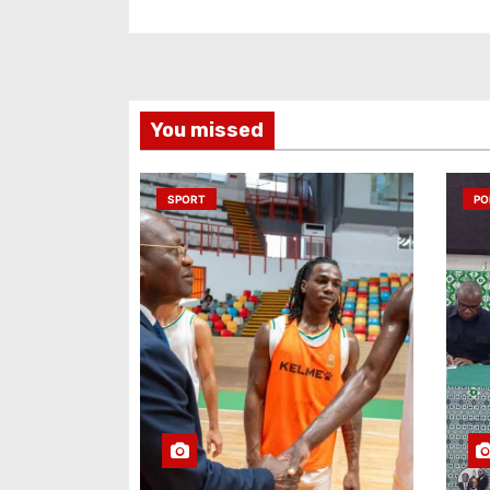
You missed
SPORT
PO