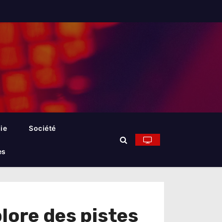
ie
Société
es
plore des pistes