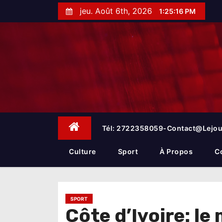
S
jeu. Août 6th, 2026
1:25:17 PM
k
i
p
t
o
c
o
n
t
e
Tél: 2722358059-Contact@lejou
n
t
Culture
Sport
À Propos
C
SPORT
Côte d’Ivoire: le