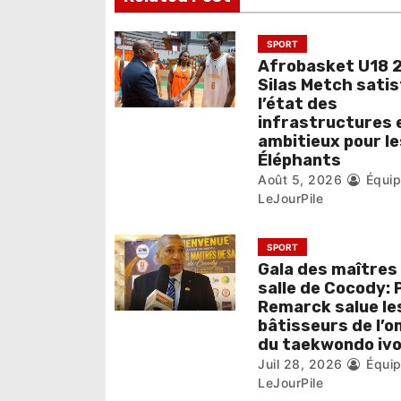
d
e
SPORT
Afrobasket U18 2
l
Silas Metch satis
l’état des
’
infrastructures 
ambitieux pour le
a
Éléphants
r
Août 5, 2026
Équi
LeJourPile
t
i
SPORT
Gala des maîtres
c
salle de Cocody: 
Remarck salue le
l
bâtisseurs de l’
du taekwondo ivo
e
Juil 28, 2026
Équi
LeJourPile