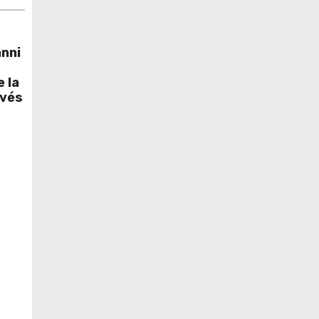
anni
 la
ivés