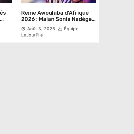
sés
Reine Awoulaba d’Afrique
2026 : Malan Sonia Nadège
épouse N’Guessan décroche
Août 3, 2026
Équipe
la couronne
LeJourPile