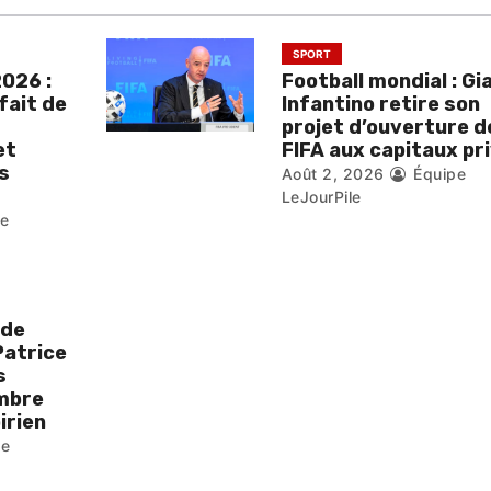
SPORT
026 :
Football mondial : Gi
fait de
Infantino retire son
projet d’ouverture de
et
FIFA aux capitaux pr
s
Août 2, 2026
Équipe
LeJourPile
pe
 de
Patrice
s
ombre
irien
pe