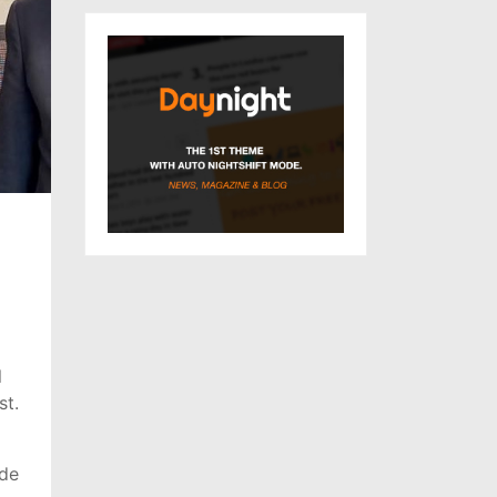
l
st.
 de