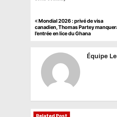
N
Mondial 2026 : privé de visa
canadien, Thomas Partey manquer
a
l’entrée en lice du Ghana
v
i
Équipe Le
g
a
t
i
o
n
Related Post