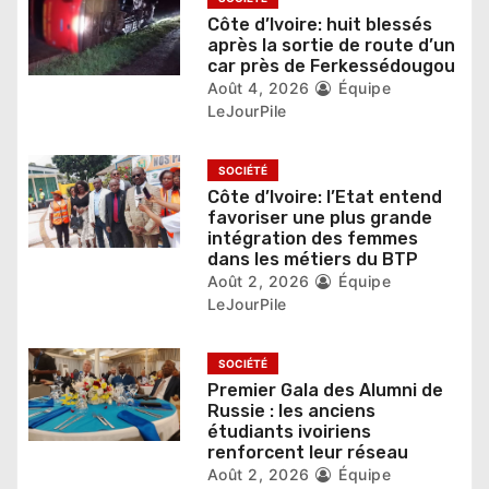
e
Côte d’Ivoire: huit blessés
l
après la sortie de route d’un
car près de Ferkessédougou
’
Août 4, 2026
Équipe
LeJourPile
a
r
SOCIÉTÉ
Côte d’Ivoire: l’Etat entend
t
favoriser une plus grande
intégration des femmes
i
dans les métiers du BTP
Août 2, 2026
Équipe
c
LeJourPile
l
SOCIÉTÉ
e
Premier Gala des Alumni de
Russie : les anciens
étudiants ivoiriens
renforcent leur réseau
Août 2, 2026
Équipe