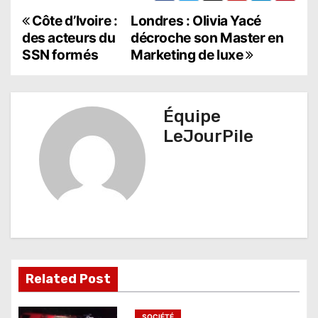
N
Côte d’Ivoire :
Londres : Olivia Yacé
des acteurs du
décroche son Master en
a
SSN formés
Marketing de luxe
v
i
Équipe
g
LeJourPile
a
t
i
o
n
Related Post
d
SOCIÉTÉ