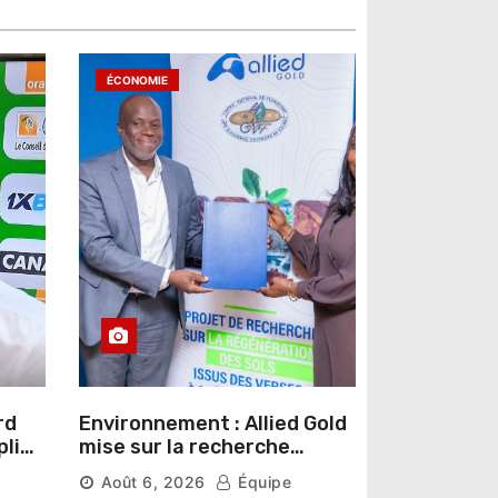
ÉCONOMIE
rd
Environnement : Allied Gold
pline
mise sur la recherche
r un
scientifique pour restaurer
Août 6, 2026
Équipe
les sols de ses sites miniers