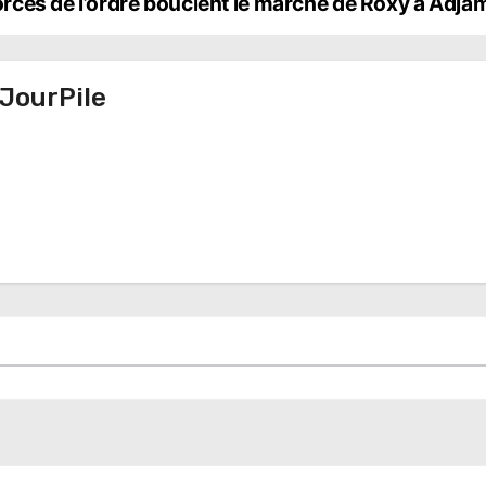
 forces de l’ordre bouclent le marché de Roxy à Adj
JourPile