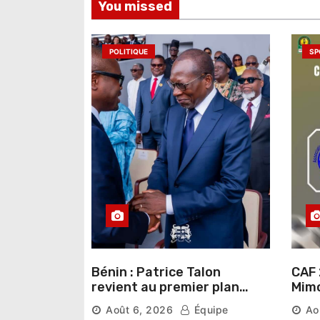
You missed
l
’
POLITIQUE
SP
a
r
t
i
c
l
e
Bénin : Patrice Talon
CAF 
revient au premier plan
Mimo
institutionnel comme
conn
Août 6, 2026
Équipe
Ao
premier président du Sénat
la p