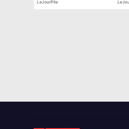
LeJourPile
LeJou