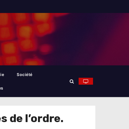
ie
Société
es
 de l’ordre.