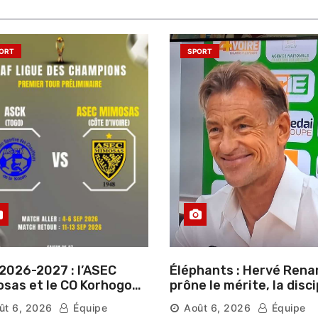
ORT
SPORT
2026-2027 : l’ASEC
Éléphants : Hervé Rena
sas et le CO Korhogo
prône le mérite, la disci
aissent leur route vers
et l’esprit collectif pou
ût 6, 2026
Équipe
Août 6, 2026
Équipe
hase de groupes
nouveau départ