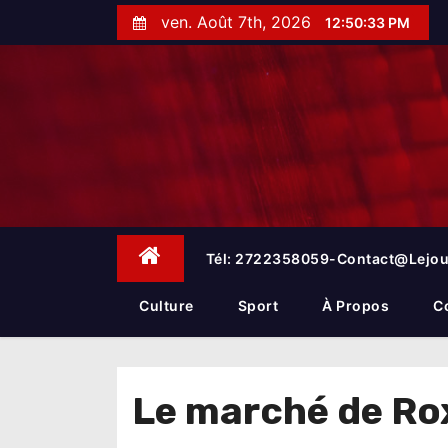
S
ven. Août 7th, 2026
12:50:34 PM
k
i
p
t
o
c
o
n
t
e
Tél: 2722358059-Contact@lejou
n
t
Culture
Sport
À Propos
C
Le marché de Roxy