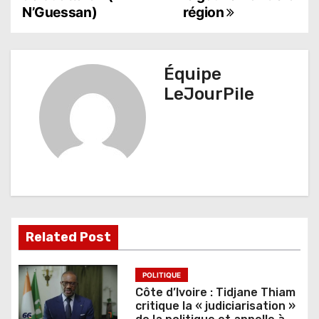
v
N’Guessan)
région
i
g
Équipe
a
LeJourPile
t
i
o
n
d
Related Post
e
l
POLITIQUE
Côte d’Ivoire : Tidjane Thiam
’
critique la « judiciarisation »