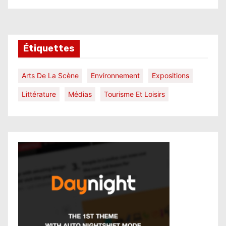
Étiquettes
Arts De La Scène
Environnement
Expositions
Littérature
Médias
Tourisme Et Loisirs