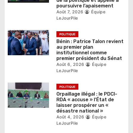
de la politique et appelle à
a
poursuivre l’apaisement
r
Août 7, 2026
Équipe
LeJourPile
t
i
POLITIQUE
Bénin : Patrice Talon revient
c
au premier plan
institutionnel comme
l
premier président du Sénat
Août 6, 2026
Équipe
e
LeJourPile
POLITIQUE
Orpaillage illégal : le PDCI-
RDA « accuse » l’État de
laisser prospérer un «
désastre national »
Août 4, 2026
Équipe
LeJourPile