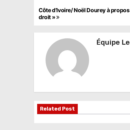
N
Côte d’Ivoire/ Noël Dourey à propos de
droit »
a
v
Équipe Le
i
g
a
t
i
o
Related Post
n
d