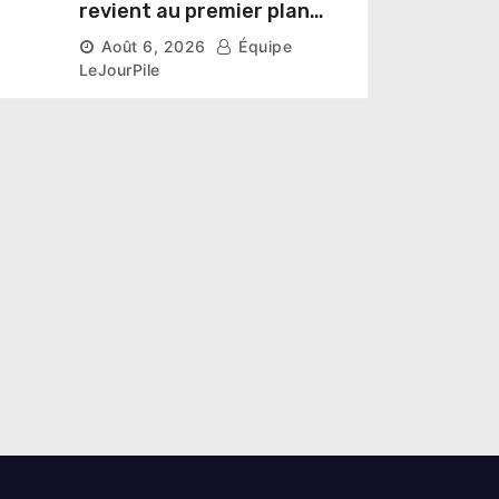
revient au premier plan
institutionnel comme
Août 6, 2026
Équipe
premier président du Sénat
LeJourPile
t