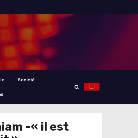
ie
Société
es
am -« il est