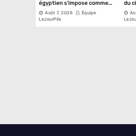
égyptien s’impose comme
du c
une vitrine du patrimoine
lanc
Août 7, 2026
Équipe
Ao
pharaonique auprès des
San
LeJourPile
LeJou
dirigeants étrangers