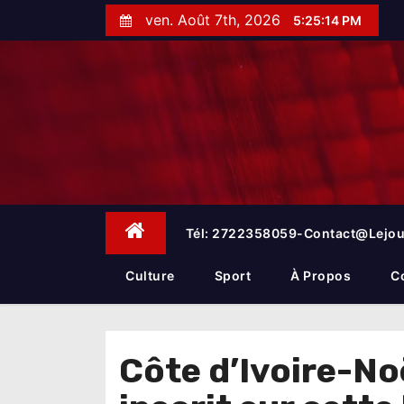
S
ven. Août 7th, 2026
5:25:15 PM
k
i
p
t
o
c
o
n
t
e
Tél: 2722358059-Contact@lejou
n
t
Culture
Sport
À Propos
C
Côte d’Ivoire-No