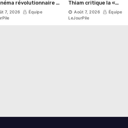
inéma révolutionnaire »
Thiam critique la «
és au Mémorial Thomas
judiciarisation » de la
ût 7, 2026
Équipe
Août 7, 2026
Équipe
kara
politique et appelle à
rPile
LeJourPile
poursuivre l’apaisemen