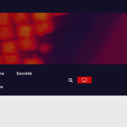
ie
Société
es