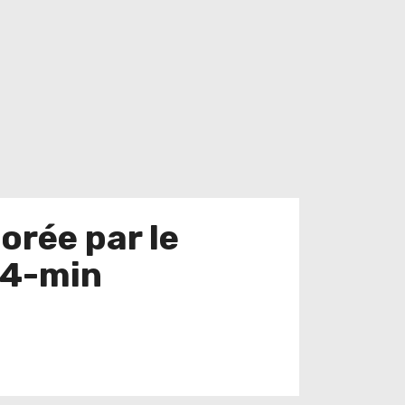
orée par le
s4-min