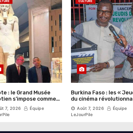
LTURE
CULTURE
te : le Grand Musée
Burkina Faso : les « Jeu
tien s’impose comme
du cinéma révolutionna
vitrine du patrimoine
lancés au Mémorial Th
ût 7, 2026
Équipe
Août 7, 2026
Équipe
aonique auprès des
Sankara
rPile
LeJourPile
geants étrangers