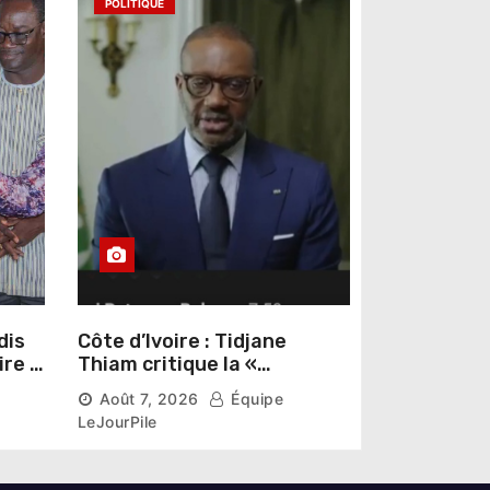
POLITIQUE
dis
Côte d’Ivoire : Tidjane
ire »
Thiam critique la «
omas
judiciarisation » de la
Août 7, 2026
Équipe
politique et appelle à
LeJourPile
poursuivre l’apaisement