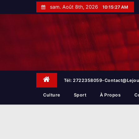
S
sam. Août 8th, 2026
10:15:28 AM
k
i
p
t
o
c
o
n
t
e
Tél: 2722358059-Contact@lejou
n
t
Culture
Sport
À Propos
C