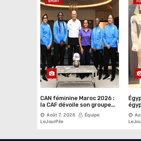
a
SPORT
CU
r
t
i
c
l
e
CAN féminine Maroc 2026 :
Égyp
la CAF dévoile son groupe
égyp
d’experts chargé d’analyser
une 
Août 7, 2026
Équipe
Ao
la compétition
phar
LeJourPile
LeJou
diri