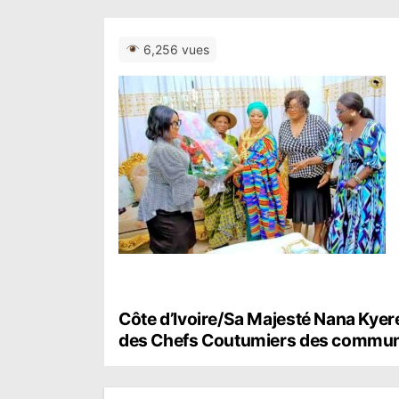
6,256 vues
N
Côte d’Ivoire/Sa Majesté Nana Kyer
des Chefs Coutumiers des commu
a
v