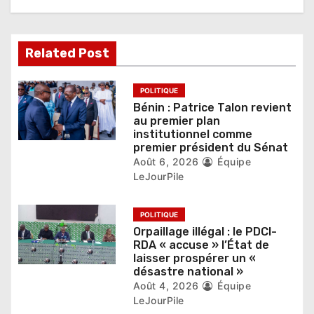
n
d
Related Post
e
POLITIQUE
l
Bénin : Patrice Talon revient
au premier plan
’
institutionnel comme
premier président du Sénat
a
Août 6, 2026
Équipe
LeJourPile
r
t
POLITIQUE
Orpaillage illégal : le PDCI-
i
RDA « accuse » l’État de
laisser prospérer un «
c
désastre national »
l
Août 4, 2026
Équipe
LeJourPile