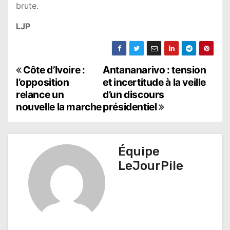
brute.
LJP
N
Côte d’Ivoire :
Antananarivo : tension
l’opposition
et incertitude à la veille
a
relance un
d’un discours
nouvelle la marche
présidentiel
v
i
g
Équipe
LeJourPile
a
t
i
o