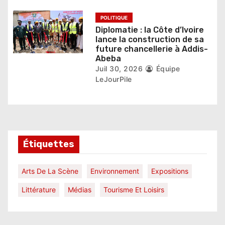
e
POLITIQUE
Diplomatie : la Côte d’Ivoire
lance la construction de sa
future chancellerie à Addis-
Abeba
Juil 30, 2026
Équipe
LeJourPile
Étiquettes
Arts De La Scène
Environnement
Expositions
Littérature
Médias
Tourisme Et Loisirs