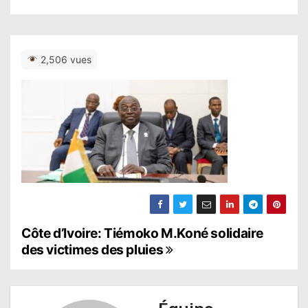
2,506 vues
N
Côte d’Ivoire: Tiémoko M.Koné solidaire
des victimes des pluies
a
v