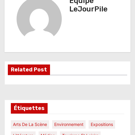
Équipe
i
LeJourPile
g
a
t
i
o
Related Post
n
d
e
l
Étiquettes
’
Arts De La Scène
Environnement
Expositions
a