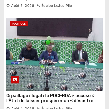
pour les Éléphants
Août 5, 2026
Équipe LeJourPile
POLITIQUE
Orpaillage illégal : le PDCI-RDA « accuse »
l’État de laisser prospérer un « désastre
national »
Août 4, 2026
Équipe LeJourPile