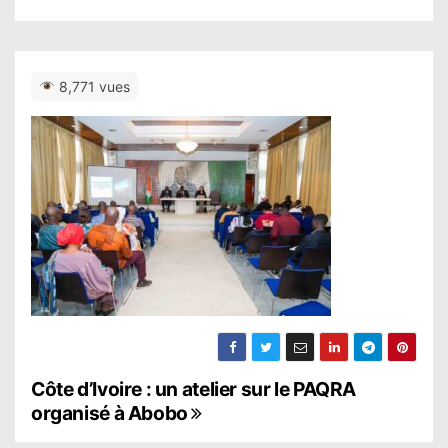
8,771 vues
N
Côte d’Ivoire : un atelier sur le PAQRA
organisé à Abobo
a