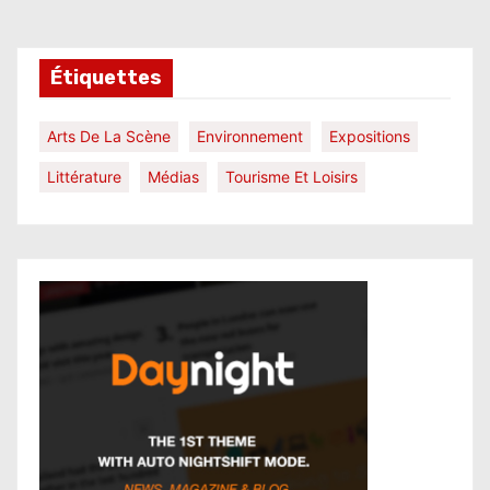
Étiquettes
Arts De La Scène
Environnement
Expositions
Littérature
Médias
Tourisme Et Loisirs