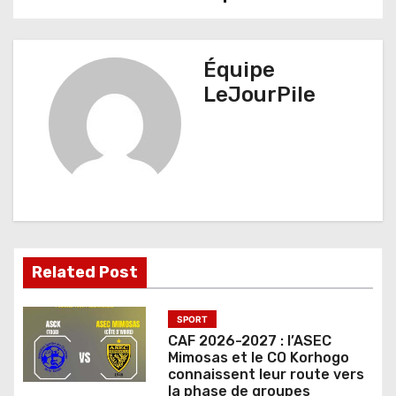
v
i
g
Équipe
LeJourPile
a
t
i
o
n
d
Related Post
e
SPORT
l
CAF 2026-2027 : l’ASEC
Mimosas et le CO Korhogo
’
connaissent leur route vers
la phase de groupes