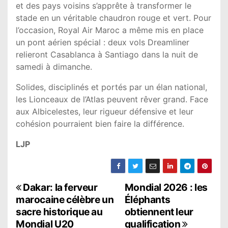
et des pays voisins s’apprête à transformer le
stade en un véritable chaudron rouge et vert. Pour
l’occasion, Royal Air Maroc a même mis en place
un pont aérien spécial : deux vols Dreamliner
relieront Casablanca à Santiago dans la nuit de
samedi à dimanche.
Solides, disciplinés et portés par un élan national,
les Lionceaux de l’Atlas peuvent rêver grand. Face
aux Albicelestes, leur rigueur défensive et leur
cohésion pourraient bien faire la différence.
LJP
N
Dakar: la ferveur
Mondial 2026 : les
marocaine célèbre un
Éléphants
a
sacre historique au
obtiennent leur
Mondial U20
qualification