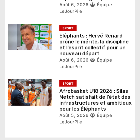
a
Août 6, 2026
Équipe
LeJourPile
r
t
SPORT
Éléphants : Hervé Renard
i
prône le mérite, la discipline
et l’esprit collectif pour un
c
nouveau départ
l
Août 6, 2026
Équipe
LeJourPile
e
SPORT
Afrobasket U18 2026 : Silas
Metch satisfait de l’état des
infrastructures et ambitieux
pour les Éléphants
Août 5, 2026
Équipe
LeJourPile