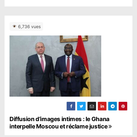
6,736 vues
N
Diffusion d’images intimes : le Ghana
interpelle Moscou et réclame justice
a